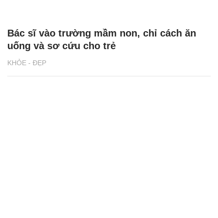
Bác sĩ vào trường mầm non, chỉ cách ăn
uống và sơ cứu cho trẻ
KHỎE - ĐẸP