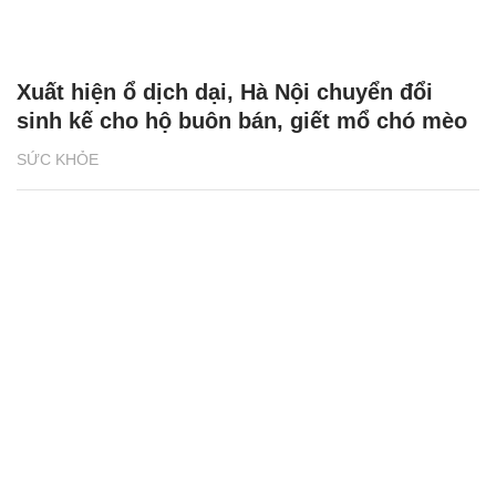
Xuất hiện ổ dịch dại, Hà Nội chuyển đổi
sinh kế cho hộ buôn bán, giết mổ chó mèo
SỨC KHỎE