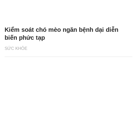
Kiểm soát chó mèo ngăn bệnh dại diễn
biến phức tạp
SỨC KHỎE