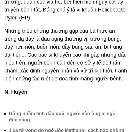
trường, quán cóc vỉa hè, bởi hiển hiện nguy cơ lây
truyền bệnh tật. Đáng chú ý là vi khuẩn Helicobacter
Pylori (HP).
Những triệu chứng thường gặp của bã thức ăn
trong dạ dày là đau bụng thượng vị, trướng bụng,
đầy hơi, nôn, buồn nôn, đầy bụng sau ăn, bí trung
đại tiện... Các bác sĩ khuyến cáo khi gặp những dấu
hiệu trên, người bệnh cần đến cơ sở y tế để thăm
khám, xác định nguyên nhân và xử trí kịp thời, tránh
biến chứng tắc ruột đe dọa tính mạng người bệnh.
N. Huyền
Uống nhầm tinh dầu quế, người đàn ông bị ngộ
độc nặng
1 ca tử vong do ngộ độc Methanol, cách nào phòng