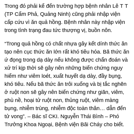
Trong đó phải kể đến trường hợp bệnh nhân Lê T T
(TP Cẩm Phả, Quảng Ninh) cũng phải nhập viện
cấp cứu vì ăn quả hồng. Bệnh nhân này nhập viện
trong tình trạng đau tức thượng vị, buồn nôn.
“Trong quả hồng có chất nhựa gây kết dính thức ăn
tạo nên cục thức ăn lớn rất khó tiêu hóa. Bã thức ăn
ứ đọng trong dạ dày nếu không được chẩn đoán và
xử trí kịp thời sẽ gây nên những biến chứng nguy
hiểm như viêm loét, xuất huyết dạ dày, đầy bụng,
khó tiêu. Nếu bã thức ăn trôi xuống và bị tắc nghẽn
ở ruột non sẽ gây nên biến chứng như giãn, viêm,
phù nề, hoại tử ruột non, thủng ruột, viêm màng
bụng, nhiễm trùng, nhiễm độc toàn thân… dẫn đến
tử vong”. – Bác sĩ CKI. Nguyễn Thái Bình – Phó
Trưởng Khoa Ngoại, Bệnh viện Bãi Cháy cho biết.