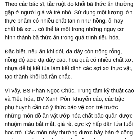
Theo các bác sĩ, tắc ruột do khối bã thức ăn thường
gặp ở người già và trẻ nhỏ. Sử dụng một lượng lớn
thực phẩm có nhiều chất tanin như hồng, ổi hay
chất bã xơ… có thể là một trong những nguy cơ
hình thành bã thức ăn trong quá trình tiêu hóa.
Đặc biệt, nếu ăn khi đói, dạ dày còn trống rỗng,
nồng độ acid dạ dày cao, hoa quả có nhiều chất xơ,
nhựa dễ bị kết tủa làm kết dính các sợi xơ thực vật,
tạo thành khối bã rắn chắc.
Vì vậy, BS Phan Ngọc Chúc, Trung tâm kỹ thuật cao
và Tiêu hóa, BV Xanh Pôn khuyến cáo, các bậc
phụ huynh cần có ý thức bảo vệ con trẻ trước
những món đồ ăn vặt ướp hóa chất bảo quản được
nhuộm màu bắt mắt, giá rẻ, cực kỳ hấp dẫn lứa tuổi
học trò. Các món này thường được bày bán ở cổng