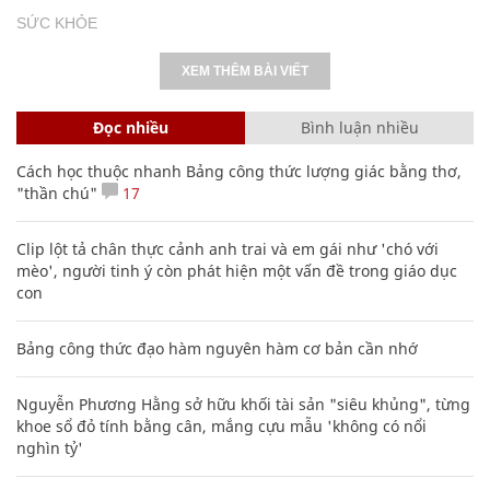
SỨC KHỎE
XEM THÊM BÀI VIẾT
Đọc nhiều
Bình luận nhiều
Cách học thuộc nhanh Bảng công thức lượng giác bằng thơ,
"thần chú"
17
Clip lột tả chân thực cảnh anh trai và em gái như 'chó với
mèo', người tinh ý còn phát hiện một vấn đề trong giáo dục
con
Bảng công thức đạo hàm nguyên hàm cơ bản cần nhớ
Nguyễn Phương Hằng sở hữu khối tài sản "siêu khủng", từng
khoe sổ đỏ tính bằng cân, mắng cựu mẫu 'không có nổi
nghìn tỷ'