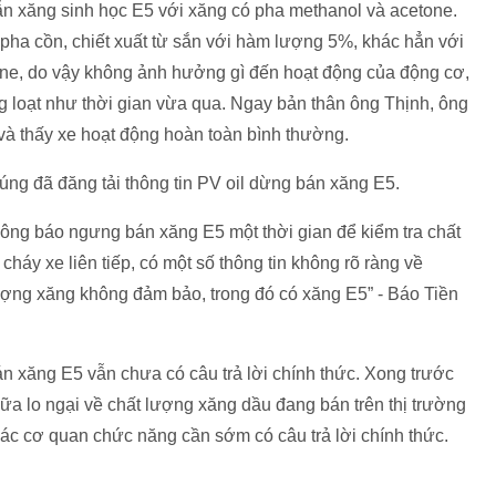
n xăng sinh học E5 với xăng có pha methanol và acetone.
pha cồn, chiết xuất từ sắn với hàm lượng 5%, khác hẳn với
ne, do vậy không ảnh hưởng gì đến hoạt động của động cơ,
 loạt như thời gian vừa qua. Ngay bản thân ông Thịnh, ông
và thấy xe hoạt động hoàn toàn bình thường.
úng đã đăng tải thông tin PV oil dừng bán xăng E5.
hông báo ngưng bán xăng E5 một thời gian để kiểm tra chất
cháy xe liên tiếp, có một số thông tin không rõ ràng về
ượng xăng không đảm bảo, trong đó có xăng E5” - Báo Tiền
n xăng E5 vẫn chưa có câu trả lời chính thức. Xong trước
 nữa lo ngại về chất lượng xăng dầu đang bán trên thị trường
ác cơ quan chức năng cần sớm có câu trả lời chính thức.