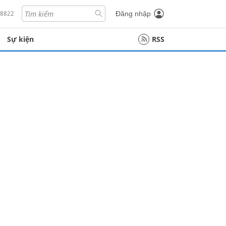
18822
Đăng nhập
Sự kiện
RSS