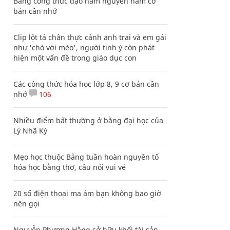
Bảng công thức đạo hàm nguyên hàm cơ
bản cần nhớ
Clip lột tả chân thực cảnh anh trai và em gái
như 'chó với mèo', người tinh ý còn phát
hiện một vấn đề trong giáo dục con
Các công thức hóa học lớp 8, 9 cơ bản cần
nhớ
106
Nhiều điểm bất thường ở bằng đại học của
Lý Nhã Kỳ
Mẹo học thuộc Bảng tuần hoàn nguyên tố
hóa học bằng thơ, câu nói vui vẻ
20 số điện thoại ma ám bạn không bao giờ
nên gọi
Nguyễn Phương Hằng sở hữu khối tài sản