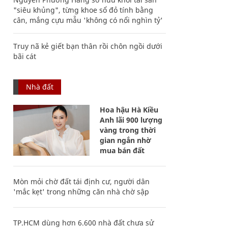
"siêu khủng", từng khoe sổ đỏ tính bằng
cân, mắng cựu mẫu 'không có nổi nghìn tỷ'
Truy nã kẻ giết bạn thân rồi chôn ngồi dưới
bãi cát
Nhà đất
Hoa hậu Hà Kiều
Anh lãi 900 lượng
vàng trong thời
gian ngắn nhờ
mua bán đất
Mòn mỏi chờ đất tái định cư, người dân
'mắc kẹt' trong những căn nhà chờ sập
TP.HCM dùng hơn 6.600 nhà đất chưa sử