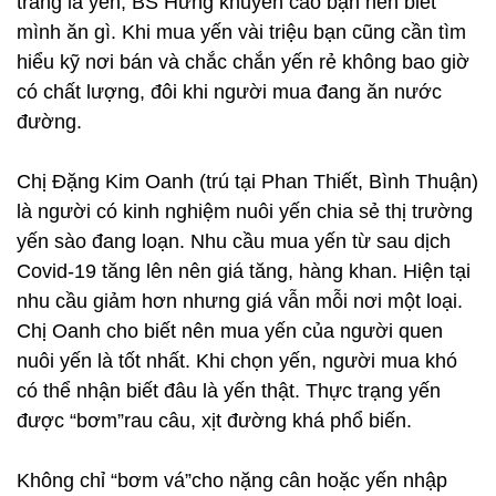
trắng là yến, BS Hưng khuyến cáo bạn nên biết
mình ăn gì. Khi mua yến vài triệu bạn cũng cần tìm
hiểu kỹ nơi bán và chắc chắn yến rẻ không bao giờ
có chất lượng, đôi khi người mua đang ăn nước
đường.
Chị Đặng Kim Oanh (trú tại Phan Thiết, Bình Thuận)
là người có kinh nghiệm nuôi yến chia sẻ thị trường
yến sào đang loạn. Nhu cầu mua yến từ sau dịch
Covid-19 tăng lên nên giá tăng, hàng khan. Hiện tại
nhu cầu giảm hơn nhưng giá vẫn mỗi nơi một loại.
Chị Oanh cho biết nên mua yến của người quen
nuôi yến là tốt nhất. Khi chọn yến, người mua khó
có thể nhận biết đâu là yến thật. Thực trạng yến
được “bơm”rau câu, xịt đường khá phổ biến.
Không chỉ “bơm vá”cho nặng cân hoặc yến nhập