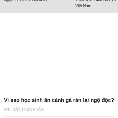
Việt Nam
Vì sao học sinh ăn cánh gà rán lại ngộ độc?
AN TOÀN THỰC PHẨM