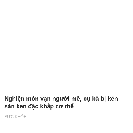
Nghiện món vạn người mê, cụ bà bị kén
sán ken đặc khắp cơ thể
SỨC KHỎE