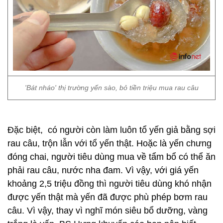
'Bát nháo' thị trường yến sào, bỏ tiền triệu mua rau câu
Đặc biệt, có người còn làm luôn tổ yến giả bằng sợi
rau câu, trộn lẫn với tổ yến thật. Hoặc là yến chưng
đóng chai, người tiêu dùng mua về tẩm bổ có thể ăn
phải rau câu, nước nha đam. Vì vậy, với giá yến
khoảng 2,5 triệu đồng thì người tiêu dùng khó nhận
được yến thật mà yến đã được phù phép bơm rau
câu. Vì vậy, thay vì nghĩ món siêu bổ dưỡng, vàng