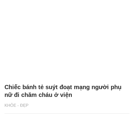
Chiếc bánh tẻ suýt đoạt mạng người phụ
nữ đi chăm cháu ở viện
KHỎE - ĐẸP