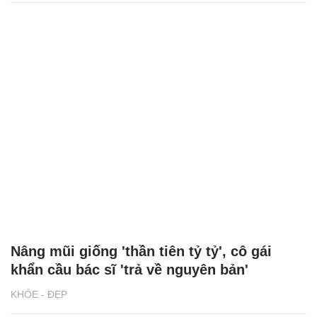
Nâng mũi giống 'thần tiên tỷ tỷ', cô gái
khẩn cầu bác sĩ 'trả về nguyên bản'
KHỎE - ĐẸP