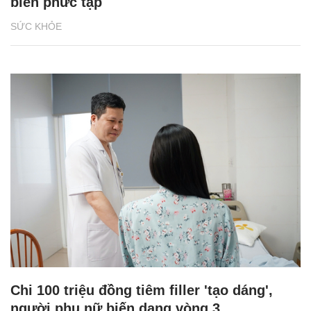
biến phức tạp
SỨC KHỎE
Chi 100 triệu đồng tiêm filler 'tạo dáng',
người phụ nữ biến dạng vòng 3