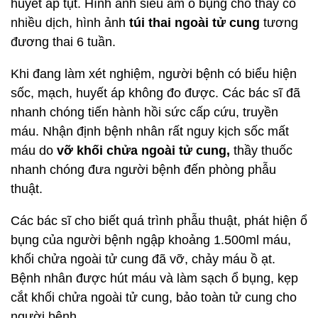
huyết áp tụt. Hình ảnh siêu âm ổ bụng cho thấy có
nhiều dịch, hình ảnh
túi thai ngoài tử cung
tương
đương thai 6 tuần.
Khi đang làm xét nghiệm, người bệnh có biểu hiện
sốc, mạch, huyết áp không đo được. Các bác sĩ đã
nhanh chóng tiến hành hồi sức cấp cứu, truyền
máu. Nhận định bệnh nhân rất nguy kịch sốc mất
máu do
vỡ khối chửa ngoài tử cung,
thầy thuốc
nhanh chóng đưa người bệnh đến phòng phẫu
thuật.
Các bác sĩ cho biết quá trình phẫu thuật, phát hiện ổ
bụng của người bệnh ngập khoảng 1.500ml máu,
khối chửa ngoài tử cung đã vỡ, chảy máu ồ ạt.
Bệnh nhân được hút máu và làm sạch ổ bụng, kẹp
cắt khối chửa ngoài tử cung, bảo toàn tử cung cho
người bệnh.