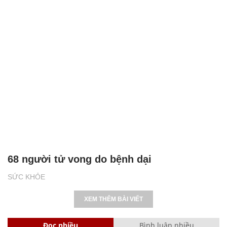
68 người tử vong do bệnh dại
SỨC KHỎE
XEM THÊM BÀI VIẾT
Đọc nhiều
Bình luận nhiều