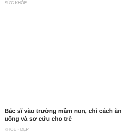
SỨC KHỎE
Bác sĩ vào trường mầm non, chỉ cách ăn
uống và sơ cứu cho trẻ
KHỎE - ĐẸP