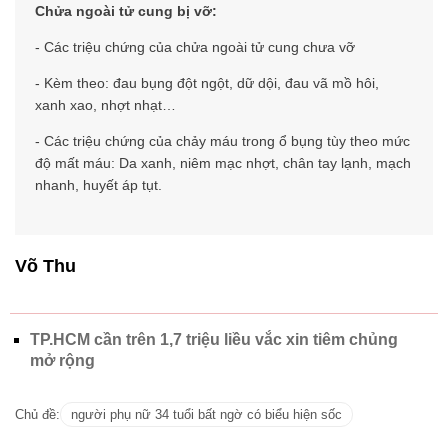
Chửa ngoài tử cung bị vỡ:
- Các triệu chứng của chửa ngoài tử cung chưa vỡ
- Kèm theo: đau bụng đột ngột, dữ dội, đau vã mồ hôi,
xanh xao, nhợt nhạt…
- Các triệu chứng của chảy máu trong ổ bụng tùy theo mức
độ mất máu: Da xanh, niêm mạc nhợt, chân tay lạnh, mạch
nhanh, huyết áp tụt.
Võ Thu
TP.HCM cần trên 1,7 triệu liều vắc xin tiêm chủng
mở rộng
Chủ đề:
người phụ nữ 34 tuổi bất ngờ có biểu hiện sốc