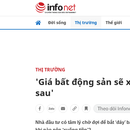
Đời sống
Thị trường
Thế giới
THỊ TRƯỜNG
'Giá bất động sản sẽ
sau'
Nhà đầu tư có tâm lý chờ đợi để bắt ‘đáy’ 
khi nào nên ‘xuống tiền’?