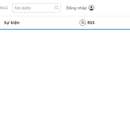
18822
Đăng nhập
Sự kiện
RSS