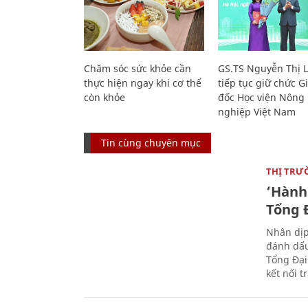
Chăm sóc sức khỏe cần
GS.TS Nguyễn Thị 
thực hiện ngay khi cơ thể
tiếp tục giữ chức 
còn khỏe
đốc Học viện Nông
nghiệp Việt Nam
Tin cùng chuyên mục
THỊ TRƯ
‘Hành 
Tổng Đ
Nhân dịp
đánh dấu
Tổng Đại
kết nối t