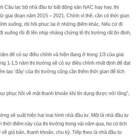
 Câu lạc bộ nhà đầu tư bất động sản NAC hay hay, thị
từ giai đoạn năm 2015 – 2021. Chính vì thế, cần có thời gian
hỉnh xuống, rồi hồi phục lại ở những điểm khác. Nếu cứ đi
 xuống rồi đi lên nhịp nhàng chứng tỏ thị trường rất ổn định,
năm để có sự điều chỉnh và hiện đang ở trong 1/3 của giai
ng 1-1,5 năm thị trường sẽ có sự điều chỉnh nhất định để đạt
m tạo ‘đáy’ của thị trường cũng cần thêm thời gian để tích
 sự phục hồi về mặt thanh khoản khi tín dụng được nới lỏng”,
trường sẽ xuất hiện hai loại hình nhà đầu tư. Một là nhà đầu tư
 thời điểm này của thị trường trong vài năm qua, họ có tích
hể về giá bán, thanh khoản, chu kỳ. Tiếp theo là nhà đầu tư