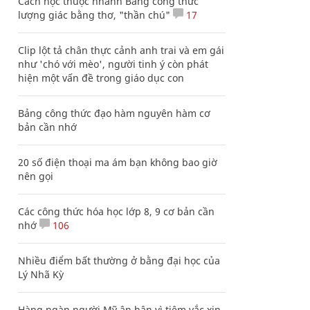
Cách học thuộc nhanh Bảng công thức
lượng giác bằng thơ, "thần chú"
17
Clip lột tả chân thực cảnh anh trai và em gái
như 'chó với mèo', người tinh ý còn phát
hiện một vấn đề trong giáo dục con
Bảng công thức đạo hàm nguyên hàm cơ
bản cần nhớ
20 số điện thoại ma ám bạn không bao giờ
nên gọi
Các công thức hóa học lớp 8, 9 cơ bản cần
nhớ
106
Nhiều điểm bất thường ở bằng đại học của
Lý Nhã Kỳ
Hàng ngàn người Mỹ ân hận vì tiêm vắc xin