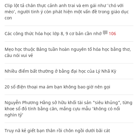
Clip lột tả chân thực cảnh anh trai và em gái như 'chó với
mèo', người tinh ý còn phát hiện một vấn đề trong giáo dục
con
Các công thức hóa học lớp 8, 9 cơ bản cần nhớ
106
Mẹo học thuộc Bảng tuần hoàn nguyên tố hóa học bằng thơ,
câu nói vui vẻ
Nhiều điểm bất thường ở bằng đại học của Lý Nhã Kỳ
20 số điện thoại ma ám bạn không bao giờ nên gọi
Nguyễn Phương Hằng sở hữu khối tài sản "siêu khủng", từng
khoe sổ đỏ tính bằng cân, mắng cựu mẫu 'không có nổi
nghìn tỷ'
Truy nã kẻ giết bạn thân rồi chôn ngồi dưới bãi cát