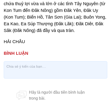
chứa thuỷ lợi vừa và lớn ở các tỉnh Tây Nguyên (từ
Kon Tum đến Đăk Nông) gồm Đăk Yên, Đăk Uy
(Kon Tum); Biển Hồ, Tân Sơn (Gia Lai); Buôn Yong,
Ea Kao, Ea Súp Thượng (Đăk Lăk); Đăk Diêr, Đăk
Săk (Đăk Nông) đã đầy và qua tràn.
HẢI CHÂU