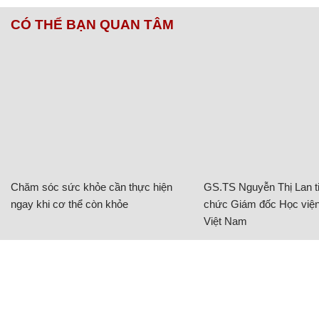
CÓ THỂ BẠN QUAN TÂM
Chăm sóc sức khỏe cần thực hiện
GS.TS Nguyễn Thị Lan ti
ngay khi cơ thể còn khỏe
chức Giám đốc Học viện
Việt Nam