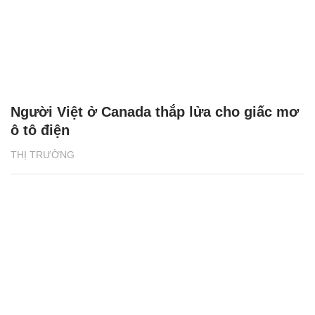
Người Việt ở Canada thắp lửa cho giấc mơ
ô tô điện
THỊ TRƯỜNG