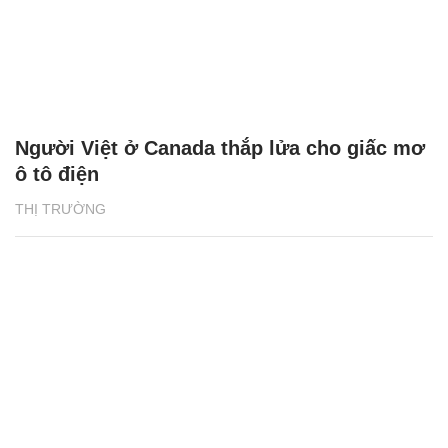
Người Việt ở Canada thắp lửa cho giấc mơ
ô tô điện
THỊ TRƯỜNG