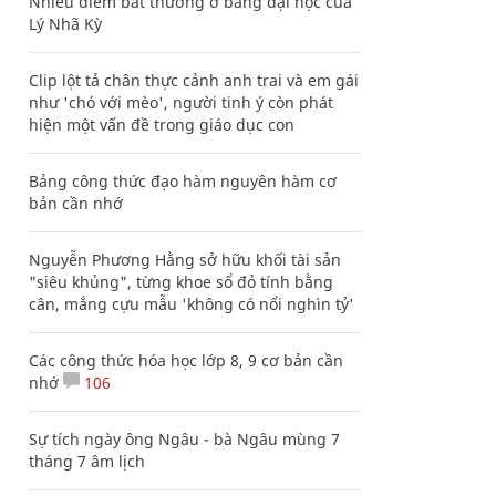
Nhiều điểm bất thường ở bằng đại học của
Lý Nhã Kỳ
Clip lột tả chân thực cảnh anh trai và em gái
như 'chó với mèo', người tinh ý còn phát
hiện một vấn đề trong giáo dục con
Bảng công thức đạo hàm nguyên hàm cơ
bản cần nhớ
Nguyễn Phương Hằng sở hữu khối tài sản
"siêu khủng", từng khoe sổ đỏ tính bằng
cân, mắng cựu mẫu 'không có nổi nghìn tỷ'
Các công thức hóa học lớp 8, 9 cơ bản cần
nhớ
106
Sự tích ngày ông Ngâu - bà Ngâu mùng 7
tháng 7 âm lịch