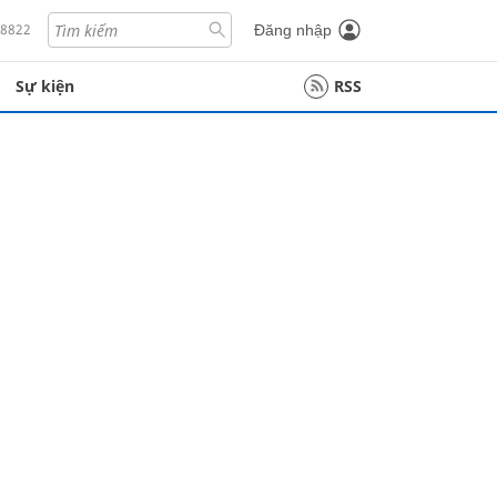
18822
Đăng nhập
Sự kiện
RSS