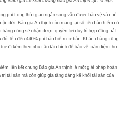
àng tham gia Lễ khai trương Bảo gia An thịnh tại Hà Nội.
ng phí trong thời gian ngắn song vẫn được bảo vệ và chủ
cuộc đời, Bảo gia An thịnh còn mang lại số tiền bảo hiểm có
h hàng cũng sẽ nhận được quyền lợi duy trì hợp đồng bắt
u đó, lên đến 440% phí bảo hiểm cơ bản. Khách hàng cũng
rợ đi kèm theo nhu cầu tài chính để bảo vệ toàn diện cho
iểm liên kết chung Bảo gia An thịnh là một giải pháp hoàn
rị tài sản mà còn giúp gia tăng đáng kể khối tài sản của