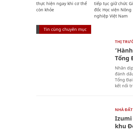
thực hiện ngay khi cơ thể
tiếp tục giữ chức 
còn khỏe
đốc Học viện Nông
nghiệp Việt Nam
Tin cùng chuyên mục
THỊ TRƯ
‘Hành 
Tổng Đ
Nhân dịp
đánh dấu
Tổng Đại
kết nối t
NHÀ ĐẤT
Izumi 
khu Đ