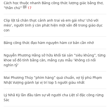
Cách học thuộc nhanh Bảng công thức lượng giác bằng thơ,
"thần chú"
17
Clip lột tả chân thực cảnh anh trai và em gái như 'chó với
mèo', người tinh ý còn phát hiện một vấn đề trong giáo dục
con
Bảng công thức đạo hàm nguyên hàm cơ bản cần nhớ
Nguyễn Phương Hằng sở hữu khối tài sản "siêu khủng", từng
khoe sổ đỏ tính bằng cân, mắng cựu mẫu 'không có nổi
nghìn tỷ'
Mai Phương Thúy "phím hàng" quá chuẩn, vợ tỷ phú Phạm
Nhật Vượng giành lại vị trí top 5 người giàu nhất
Lý Nhã Kỳ lần đầu tâm sự về người cha Liệt sĩ đặc công rừng
Sác