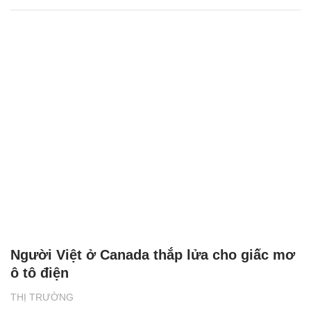
Người Việt ở Canada thắp lửa cho giấc mơ
ô tô điện
THỊ TRƯỜNG