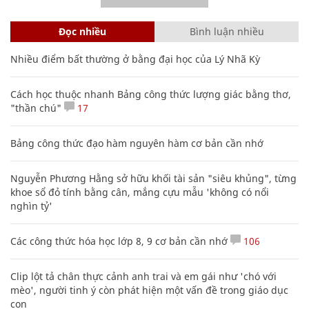
Đọc nhiều
Bình luận nhiều
Nhiều điểm bất thường ở bằng đại học của Lý Nhã Kỳ
Cách học thuộc nhanh Bảng công thức lượng giác bằng thơ,
"thần chú"
17
Bảng công thức đạo hàm nguyên hàm cơ bản cần nhớ
Nguyễn Phương Hằng sở hữu khối tài sản "siêu khủng", từng
khoe sổ đỏ tính bằng cân, mắng cựu mẫu 'không có nổi
nghìn tỷ'
Các công thức hóa học lớp 8, 9 cơ bản cần nhớ
106
Clip lột tả chân thực cảnh anh trai và em gái như 'chó với
mèo', người tinh ý còn phát hiện một vấn đề trong giáo dục
con