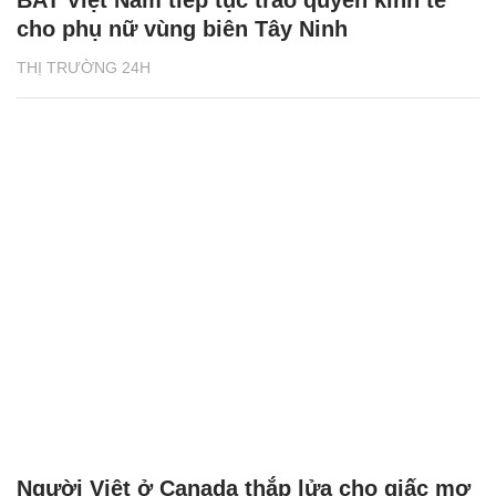
BAT Việt Nam tiếp tục trao quyền kinh tế
cho phụ nữ vùng biên Tây Ninh
THỊ TRƯỜNG 24H
Người Việt ở Canada thắp lửa cho giấc mơ