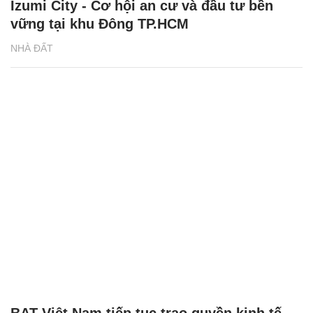
Izumi City - Cơ hội an cư và đầu tư bền
vững tại khu Đông TP.HCM
NHÀ ĐẤT