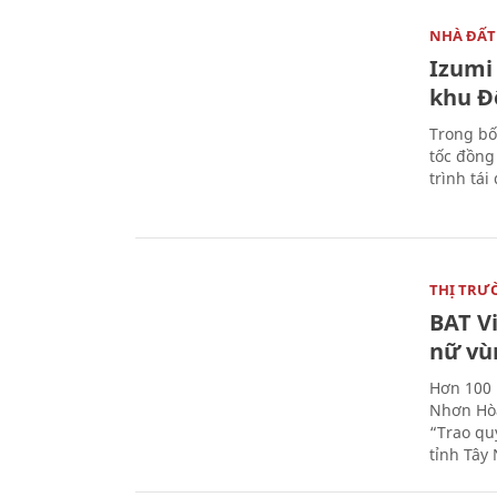
NHÀ ĐẤT
Izumi 
khu Đ
Trong bố
tốc đồng
trình tái
THỊ TRƯ
BAT V
nữ vù
Hơn 100 
Nhơn Hòa
“Trao qu
tỉnh Tây 