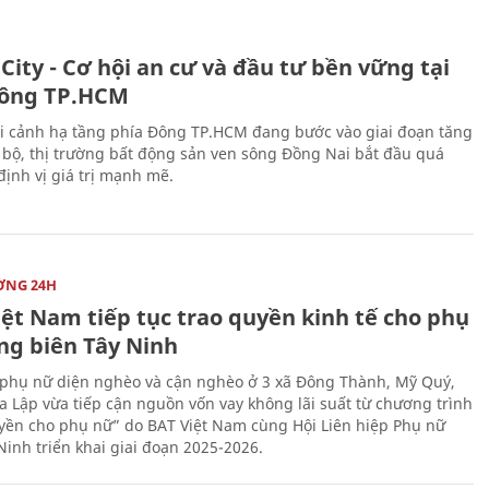
City - Cơ hội an cư và đầu tư bền vững tại
ông TP.HCM
i cảnh hạ tầng phía Đông TP.HCM đang bước vào giai đoạn tăng
 bộ, thị trường bất động sản ven sông Đồng Nai bắt đầu quá
 định vị giá trị mạnh mẽ.
ỜNG 24H
iệt Nam tiếp tục trao quyền kinh tế cho phụ
ng biên Tây Ninh
phụ nữ diện nghèo và cận nghèo ở 3 xã Đông Thành, Mỹ Quý,
 Lập vừa tiếp cận nguồn vốn vay không lãi suất từ chương trình
yền cho phụ nữ” do BAT Việt Nam cùng Hội Liên hiệp Phụ nữ
Ninh triển khai giai đoạn 2025-2026.