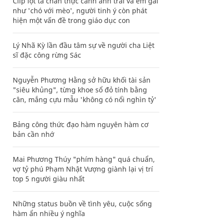
Clip lột tả chân thực cảnh anh trai và em gái
như 'chó với mèo', người tinh ý còn phát
hiện một vấn đề trong giáo dục con
Lý Nhã Kỳ lần đầu tâm sự về người cha Liệt
sĩ đặc công rừng Sác
Nguyễn Phương Hằng sở hữu khối tài sản
"siêu khủng", từng khoe sổ đỏ tính bằng
cân, mắng cựu mẫu 'không có nổi nghìn tỷ'
Bảng công thức đạo hàm nguyên hàm cơ
bản cần nhớ
Mai Phương Thúy "phím hàng" quá chuẩn,
vợ tỷ phú Phạm Nhật Vượng giành lại vị trí
top 5 người giàu nhất
Những status buồn về tình yêu, cuộc sống
hàm ẩn nhiều ý nghĩa