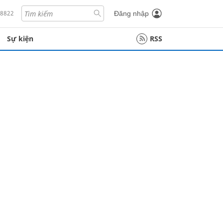
18822
Đăng nhập
Sự kiện
RSS