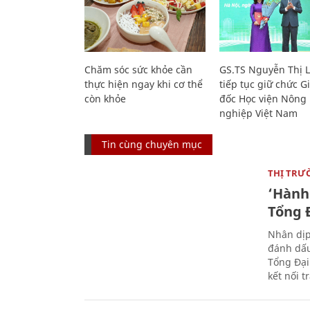
Chăm sóc sức khỏe cần
GS.TS Nguyễn Thị 
thực hiện ngay khi cơ thể
tiếp tục giữ chức 
còn khỏe
đốc Học viện Nông
nghiệp Việt Nam
Tin cùng chuyên mục
THỊ TRƯ
‘Hành 
Tổng Đ
Nhân dịp
đánh dấu
Tổng Đại
kết nối t