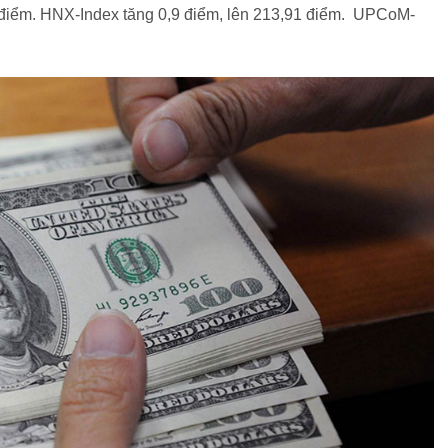
 điểm. HNX-Index tăng 0,9 điểm, lên 213,91 điểm. UPCoM-