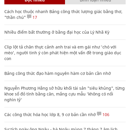
Cách học thuộc nhanh Bảng công thức lượng giác bằng thơ,
"thần chú"
17
Nhiều điểm bất thường ở bằng đại học của Lý Nhã Kỳ
Clip lột tả chân thực cảnh anh trai và em gái như 'chó với
mèo', người tinh ý còn phát hiện một vấn đề trong giáo dục
con
Bảng công thức đạo hàm nguyên hàm cơ bản cần nhớ
Nguyễn Phương Hằng sở hữu khối tài sản "siêu khủng", từng
khoe sổ đỏ tính bằng cân, mắng cựu mẫu 'không có nổi
nghìn tỷ'
Các công thức hóa học lớp 8, 9 cơ bản cần nhớ
106
Sự tích ngày ông Ngâu - bà Ngâu mùng 7 tháng 7 âm lịch