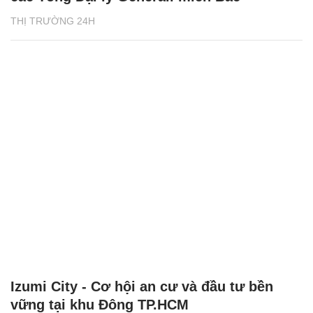
THỊ TRƯỜNG 24H
Izumi City - Cơ hội an cư và đầu tư bền
vững tại khu Đông TP.HCM