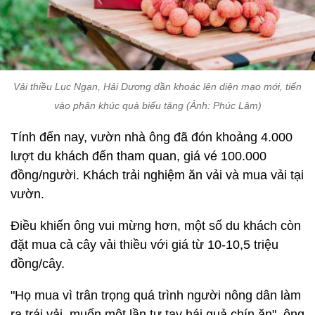
Vải thiều Lục Ngạn, Hải Dương dần khoác lên diện mạo mới, tiến
vào phân khúc quà biếu tặng (Ảnh: Phúc Lâm)
Tính đến nay, vườn nhà ông đã đón khoảng 4.000
lượt du khách đến tham quan, giá vé 100.000
đồng/người. Khách trải nghiệm ăn vải và mua vải tại
vườn.
Điều khiến ông vui mừng hơn, một số du khách còn
đặt mua cả cây vải thiều với giá từ 10-10,5 triệu
đồng/cây.
"Họ mua vì trân trọng quá trình người nông dân làm
ra trái vải, muốn một lần tự tay hái quả chín ăn", ông