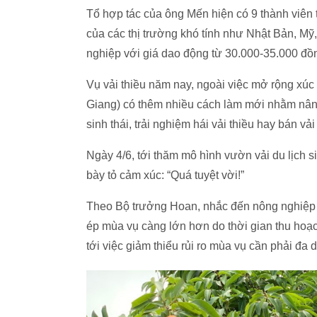
Tổ hợp tác của ông Mến hiện có 9 thành viên 
của các thị trường khó tính như Nhật Bản, Mỹ,
nghiệp với giá dao động từ 30.000-35.000 đồ
Vụ vải thiều năm nay, ngoài việc mở rộng xúc 
Giang) có thêm nhiều cách làm mới nhằm nâng c
sinh thái, trải nghiệm hái vải thiều hay bán 
Ngày 4/6, tới thăm mô hình vườn vải du lịch 
bày tỏ cảm xúc: “Quá tuyệt vời!”
Theo Bộ trưởng Hoan, nhắc đến nông nghiệp l
ép mùa vụ càng lớn hơn do thời gian thu hoạ
tới việc giảm thiểu rủi ro mùa vụ cần phải đa