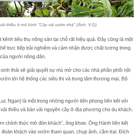
ải thiều ở mô hình "Cây vải vườn nhà" (Ảnh: V.G)
t kênh tiêu thụ nông sản tại chỗ rất hiệu quả. Đây cũng là một
 thể trực tiếp trải nghiệm và cảm nhận được chất lượng trong
o của người nông dân.
sinh thái sẽ giải quyết sự mù mờ cho các nhà phân phối nội
 vườn tới hệ thống các siêu thị và trung tâm thương mại, Bộ
c Ngạn) là một trong những người tiên phong liên kết với
vải thiều và bán vải nguyên cây ở địa phương cho du khách.
ờn chính thức mở đón khách", ông khoe. Ông Hành liên kết
 đoàn khách vào vườn tham quan, chụp ảnh, cắm trại. Đích