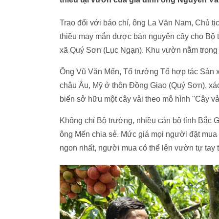
Trao đổi với báo chí, ông La Văn Nam, Chủ t
thiều may mắn được bán nguyên cây cho Bộ 
xã Quý Sơn (Lục Ngạn). Khu vườn nằm trong v
Ông Vũ Văn Mến, Tổ trưởng Tổ hợp tác Sản x
châu Âu, Mỹ ở thôn Đồng Giao (Quý Sơn), x
biển sở hữu một cây vải theo mô hình "Cây v
Không chỉ Bộ trưởng, nhiều cán bộ tỉnh Bắc G
ông Mến chia sẻ. Mức giá mọi người đặt mua từ
ngon nhất, người mua có thể lên vườn tự tay t