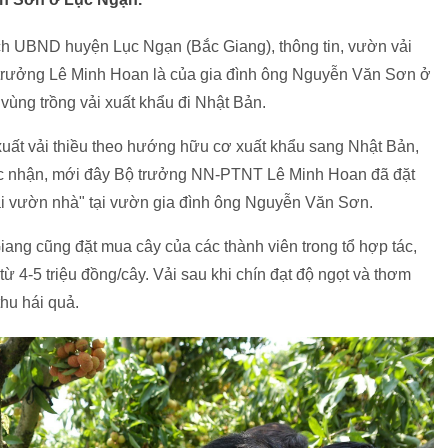
ịch UBND huyện Lục Ngạn (Bắc Giang), thông tin, vườn vải
trưởng Lê Minh Hoan là của gia đình ông Nguyễn Văn Sơn ở
ùng trồng vải xuất khẩu đi Nhật Bản.
uất vải thiều theo hướng hữu cơ xuất khẩu sang Nhật Bản,
ác nhận, mới đây Bộ trưởng NN-PTNT Lê Minh Hoan đã đặt
ải vườn nhà" tại vườn gia đình ông Nguyễn Văn Sơn.
iang cũng đặt mua cây của các thành viên trong tổ hợp tác,
 4-5 triệu đồng/cây. Vải sau khi chín đạt độ ngọt và thơm
hu hái quả.