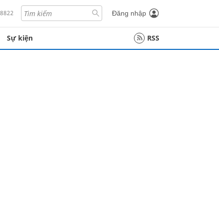
18822
Đăng nhập
Sự kiện
RSS