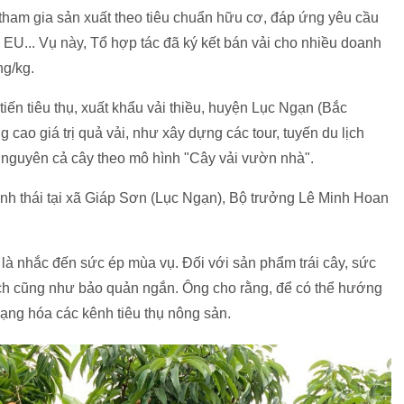
tham gia sản xuất theo tiêu chuẩn hữu cơ, đáp ứng yêu cầu
 EU... Vụ này, Tổ hợp tác đã ký kết bán vải cho nhiều doanh
ng/kg.
tiến tiêu thụ, xuất khẩu vải thiều, huyện Lục Ngạn (Bắc
ao giá trị quả vải, như xây dựng các tour, tuyến du lịch
vải nguyên cả cây theo mô hình "Cây vải vườn nhà".
sinh thái tại xã Giáp Sơn (Lục Ngạn), Bộ trưởng Lê Minh Hoan
à nhắc đến sức ép mùa vụ. Đối với sản phẩm trái cây, sức
ch cũng như bảo quản ngắn. Ông cho rằng, để có thể hướng
 dạng hóa các kênh tiêu thụ nông sản.