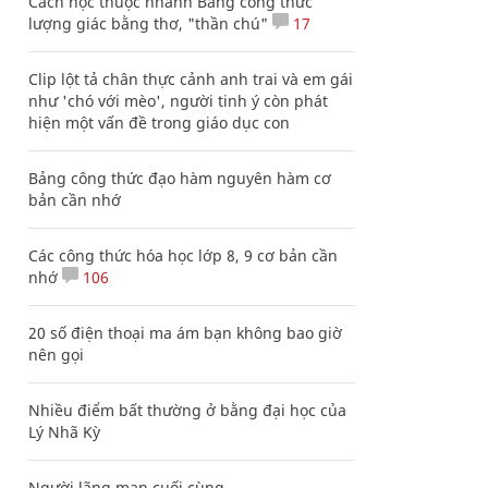
Cách học thuộc nhanh Bảng công thức
lượng giác bằng thơ, "thần chú"
17
Clip lột tả chân thực cảnh anh trai và em gái
như 'chó với mèo', người tinh ý còn phát
hiện một vấn đề trong giáo dục con
Bảng công thức đạo hàm nguyên hàm cơ
bản cần nhớ
Các công thức hóa học lớp 8, 9 cơ bản cần
nhớ
106
20 số điện thoại ma ám bạn không bao giờ
nên gọi
Nhiều điểm bất thường ở bằng đại học của
Lý Nhã Kỳ
Người lãng mạn cuối cùng