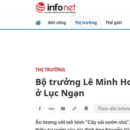
Đời sống
Thị trường
Thế giới
THỊ TRƯỜNG
Bộ trưởng Lê Minh Ho
ở Lục Ngạn
Ấn tượng với mô hình "Cây vải vườn nhà"
thiều tại vườn của gia đình ông Nguyễn V