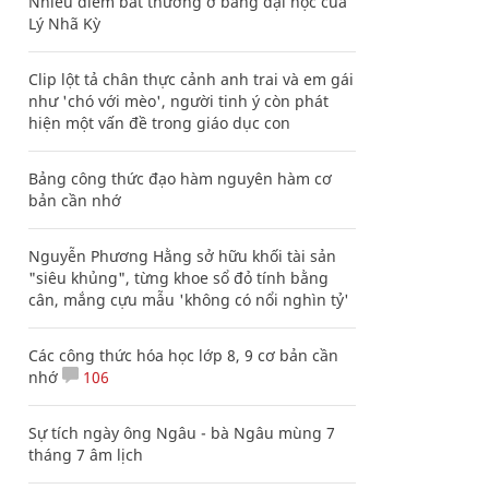
Nhiều điểm bất thường ở bằng đại học của
Lý Nhã Kỳ
Clip lột tả chân thực cảnh anh trai và em gái
như 'chó với mèo', người tinh ý còn phát
hiện một vấn đề trong giáo dục con
Bảng công thức đạo hàm nguyên hàm cơ
bản cần nhớ
Nguyễn Phương Hằng sở hữu khối tài sản
"siêu khủng", từng khoe sổ đỏ tính bằng
cân, mắng cựu mẫu 'không có nổi nghìn tỷ'
Các công thức hóa học lớp 8, 9 cơ bản cần
nhớ
106
Sự tích ngày ông Ngâu - bà Ngâu mùng 7
tháng 7 âm lịch