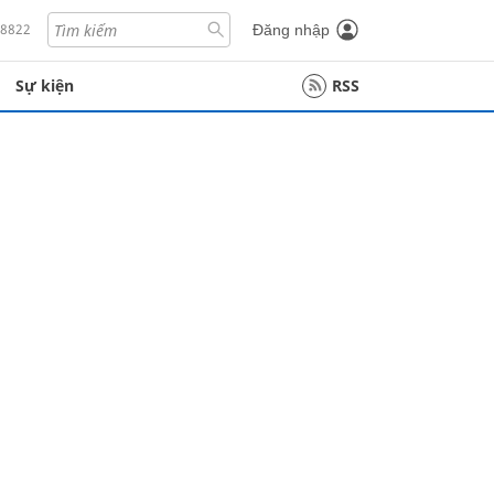
18822
Đăng nhập
Sự kiện
RSS