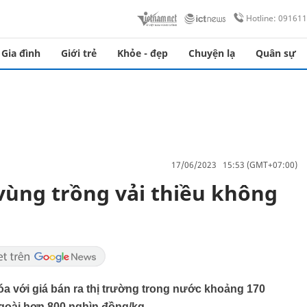
Hotline: 09161
Gia đình
Giới trẻ
Khỏe - đẹp
Chuyện lạ
Quân sự
17/06/2023 15:53 (GMT+07:00)
ùng trồng vải thiều không
a với giá bán ra thị trường trong nước khoảng 170
goài hơn 800 nghìn đồng/kg.