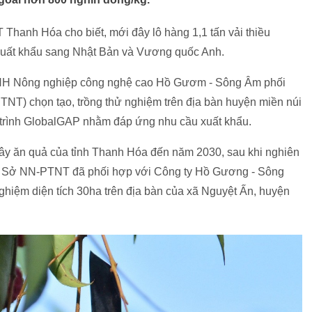
nh Hóa cho biết, mới đây lô hàng 1,1 tấn vải thiều
c xuất khẩu sang Nhật Bản và Vương quốc Anh.
NHH Nông nghiệp công nghệ cao Hồ Gươm - Sông Âm phối
TNT) chọn tạo, trồng thử nghiệm trên địa bàn huyện miền núi
 trình GlobalGAP nhằm đáp ứng nhu cầu xuất khẩu.
ây ăn quả của tỉnh Thanh Hóa đến năm 2030, sau khi nghiên
i, Sở NN-PTNT đã phối hợp với Công ty Hồ Gương - Sông
ghiệm diện tích 30ha trên địa bàn của xã Nguyệt Ấn, huyện