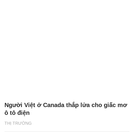
Người Việt ở Canada thắp lửa cho giấc mơ
ô tô điện
THỊ TRƯỜNG