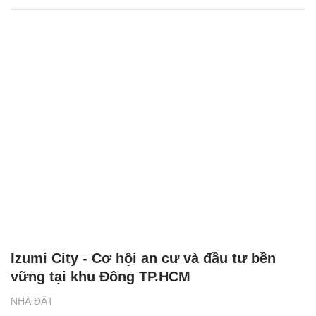
Izumi City - Cơ hội an cư và đầu tư bền
vững tại khu Đông TP.HCM
NHÀ ĐẤT