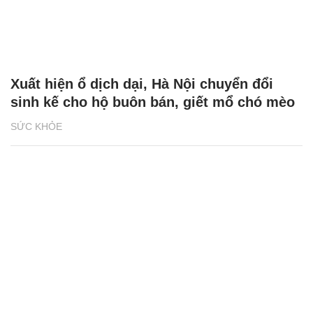
Xuất hiện ổ dịch dại, Hà Nội chuyển đổi
sinh kế cho hộ buôn bán, giết mổ chó mèo
SỨC KHỎE