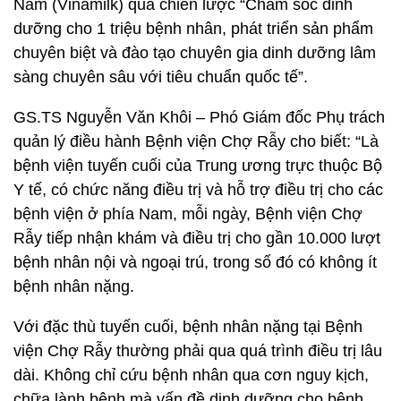
Nam (Vinamilk) qua chiến lược “Chăm sóc dinh
dưỡng cho 1 triệu bệnh nhân, phát triển sản phẩm
chuyên biệt và đào tạo chuyên gia dinh dưỡng lâm
sàng chuyên sâu với tiêu chuẩn quốc tế”.
GS.TS Nguyễn Văn Khôi – Phó Giám đốc Phụ trách
quản lý điều hành Bệnh viện Chợ Rẫy cho biết: “Là
bệnh viện tuyến cuối của Trung ương trực thuộc Bộ
Y tế, có chức năng điều trị và hỗ trợ điều trị cho các
bệnh viện ở phía Nam, mỗi ngày, Bệnh viện Chợ
Rẫy tiếp nhận khám và điều trị cho gần 10.000 lượt
bệnh nhân nội và ngoại trú, trong số đó có không ít
bệnh nhân nặng.
Với đặc thù tuyến cuối, bệnh nhân nặng tại Bệnh
viện Chợ Rẫy thường phải qua quá trình điều trị lâu
dài. Không chỉ cứu bệnh nhân qua cơn nguy kịch,
chữa lành bệnh mà vấn đề dinh dưỡng cho bệnh