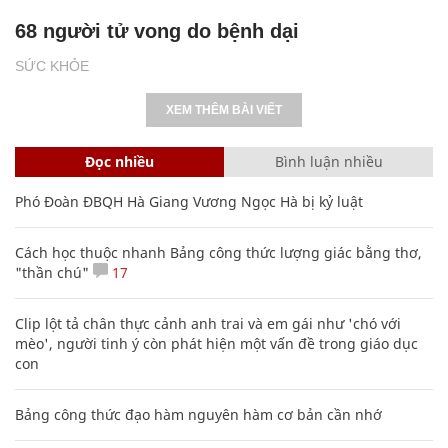
68 người tử vong do bệnh dại
SỨC KHỎE
XEM THÊM BÀI VIẾT
Đọc nhiều
Bình luận nhiều
Phó Đoàn ĐBQH Hà Giang Vương Ngọc Hà bị kỷ luật
Cách học thuộc nhanh Bảng công thức lượng giác bằng thơ,
"thần chú"
17
Clip lột tả chân thực cảnh anh trai và em gái như 'chó với
mèo', người tinh ý còn phát hiện một vấn đề trong giáo dục
con
Bảng công thức đạo hàm nguyên hàm cơ bản cần nhớ