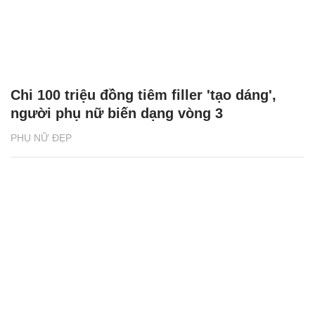
Chi 100 triệu đồng tiêm filler 'tạo dáng',
người phụ nữ biến dạng vòng 3
PHỤ NỮ ĐẸP