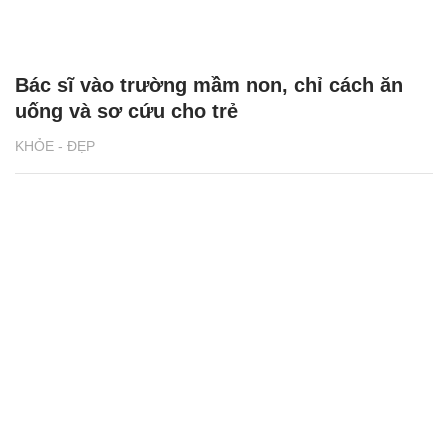
Bác sĩ vào trường mầm non, chỉ cách ăn
uống và sơ cứu cho trẻ
KHỎE - ĐẸP