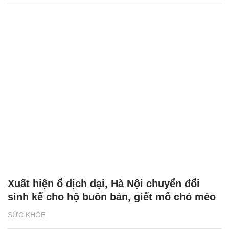
Xuất hiện ổ dịch dại, Hà Nội chuyển đổi
sinh kế cho hộ buôn bán, giết mổ chó mèo
SỨC KHỎE