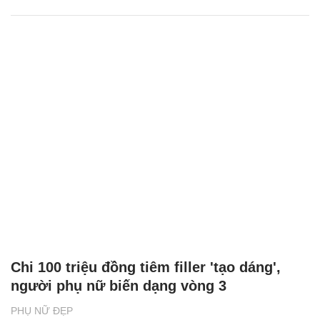
Chi 100 triệu đồng tiêm filler 'tạo dáng',
người phụ nữ biến dạng vòng 3
PHỤ NỮ ĐẸP