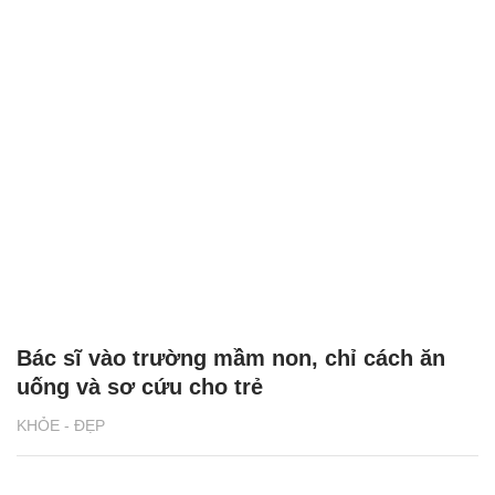
Bác sĩ vào trường mầm non, chỉ cách ăn
uống và sơ cứu cho trẻ
KHỎE - ĐẸP