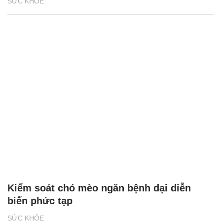
SỨC KHỎE
Kiểm soát chó mèo ngăn bệnh dại diễn
biến phức tạp
SỨC KHỎE