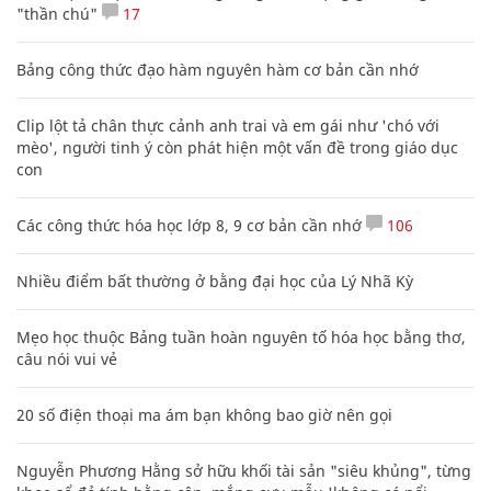
"thần chú"
17
Bảng công thức đạo hàm nguyên hàm cơ bản cần nhớ
Clip lột tả chân thực cảnh anh trai và em gái như 'chó với
mèo', người tinh ý còn phát hiện một vấn đề trong giáo dục
con
Các công thức hóa học lớp 8, 9 cơ bản cần nhớ
106
Nhiều điểm bất thường ở bằng đại học của Lý Nhã Kỳ
Mẹo học thuộc Bảng tuần hoàn nguyên tố hóa học bằng thơ,
câu nói vui vẻ
20 số điện thoại ma ám bạn không bao giờ nên gọi
Nguyễn Phương Hằng sở hữu khối tài sản "siêu khủng", từng