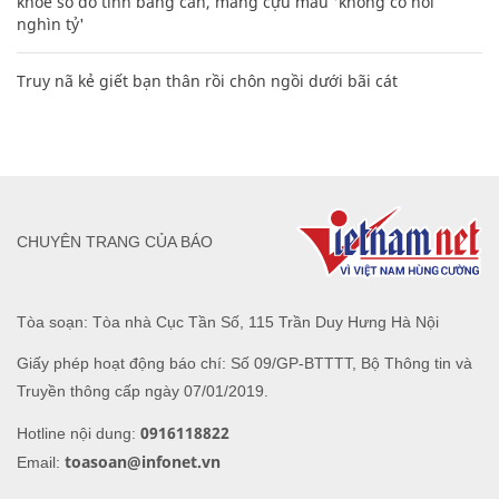
khoe sổ đỏ tính bằng cân, mắng cựu mẫu 'không có nổi
nghìn tỷ'
Truy nã kẻ giết bạn thân rồi chôn ngồi dưới bãi cát
CHUYÊN TRANG CỦA BÁO
Tòa soạn: Tòa nhà Cục Tần Số, 115 Trần Duy Hưng Hà Nội
Giấy phép hoạt động báo chí: Số 09/GP-BTTTT, Bộ Thông tin và
Truyền thông cấp ngày 07/01/2019.
0916118822
Hotline nội dung:
toasoan@infonet.vn
Email: