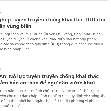
O
ghép tuyên truyền chống khai thác IUU cho
ân vùng biển
cá, ngư dân xã Phú Thuận (huyện Phú Vang, tỉnh Thừa Thiên –
c tuyên truyền về chống khai thác thủy sản bất hợp pháp,
o cáo và không theo quy định (IUU) thông qua các cuộc tuyên
hổ biến pháp luật.
O
An: Nỗ lực tuyên truyền chống khai thác
đảm bảo an toàn để ngư dân vươn khơi
ững năm qua, các ngành chức năng Nghệ An đã chú trọng
uyền cho ngư dân chấp hành nghiêm các quy định về chống khai
, đồng thời phối hợp ngăn chặn tàu cá địa phương vi phạm
n nước ngoài.