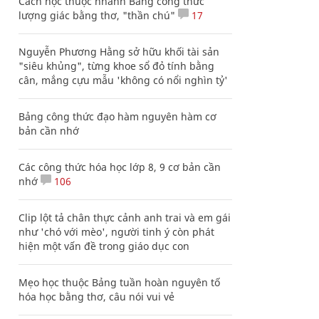
Cách học thuộc nhanh Bảng công thức
lượng giác bằng thơ, "thần chú"
17
Nguyễn Phương Hằng sở hữu khối tài sản
"siêu khủng", từng khoe sổ đỏ tính bằng
cân, mắng cựu mẫu 'không có nổi nghìn tỷ'
Bảng công thức đạo hàm nguyên hàm cơ
bản cần nhớ
Các công thức hóa học lớp 8, 9 cơ bản cần
nhớ
106
Clip lột tả chân thực cảnh anh trai và em gái
như 'chó với mèo', người tinh ý còn phát
hiện một vấn đề trong giáo dục con
Mẹo học thuộc Bảng tuần hoàn nguyên tố
hóa học bằng thơ, câu nói vui vẻ