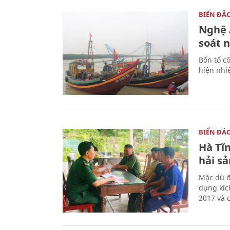
BIỂN ĐẢ
Nghệ A
soát 
Bốn tổ cô
hiện nhi
BIỂN ĐẢ
Hà Tĩn
hải sả
Mặc dù đ
dụng kíc
2017 và 