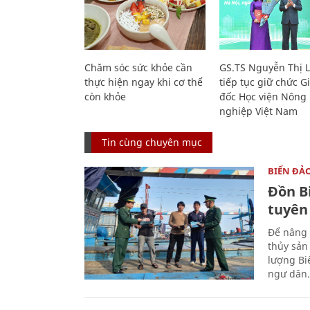
Chăm sóc sức khỏe cần
GS.TS Nguyễn Thị 
thực hiện ngay khi cơ thể
tiếp tục giữ chức 
còn khỏe
đốc Học viện Nông
nghiệp Việt Nam
Tin cùng chuyên mục
BIỂN ĐẢ
Đồn B
tuyên
Để nâng 
thủy sản
lượng Bi
ngư dân.