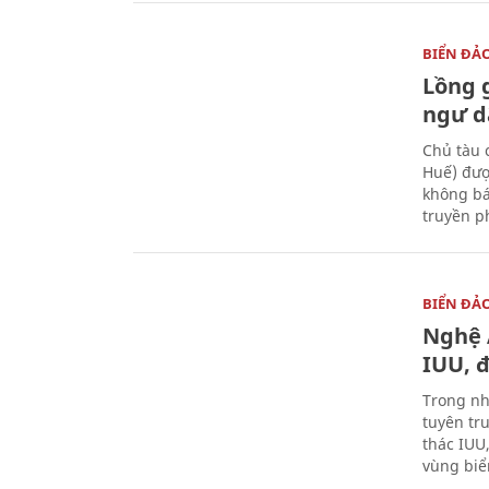
BIỂN ĐẢ
Lồng 
ngư d
Chủ tàu 
Huế) đượ
không bá
truyền p
BIỂN ĐẢ
Nghệ 
IUU, 
Trong nh
tuyên tr
thác IUU
vùng biể