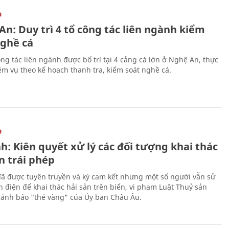
O
n: Duy trì 4 tổ công tác liên ngành kiểm
nghề cá
ng tác liên ngành được bố trí tại 4 cảng cá lớn ở Nghệ An, thực
ệm vụ theo kế hoạch thanh tra, kiểm soát nghề cá.
O
h: Kiên quyết xử lý các đối tượng khai thác
n trái phép
ã được tuyên truyền và ký cam kết nhưng một số người vẫn sử
h điện để khai thác hải sản trên biển, vi phạm Luật Thuỷ sản
cảnh báo "thẻ vàng" của Ủy ban Châu Âu.