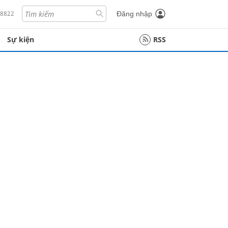
18822
Đăng nhập
Sự kiện
RSS