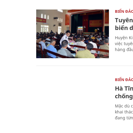
BIỂN ĐẢ
Tuyên
biển 
Huyện Ki
việc tuy
hàng đầ
BIỂN ĐẢ
Hà Tĩ
chống
Mặc dù c
khai thác
đang từn