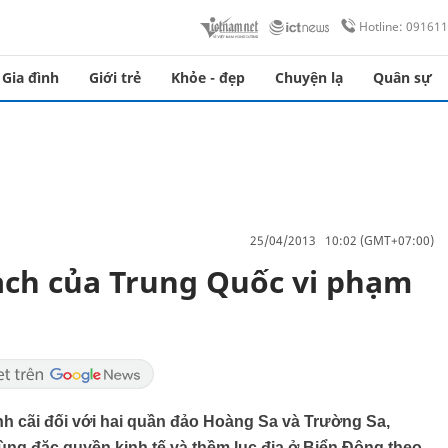
Hotline: 09161
Gia đình
Giới trẻ
Khỏe - đẹp
Chuyện lạ
Quân sự
25/04/2013 10:02 (GMT+07:00)
ạch của Trung Quốc vi phạm
h cãi đối với hai quần đảo Hoàng Sa và Trường Sa,
ùng đặc quyền kinh tế và thềm lục địa ở Biển Đông theo