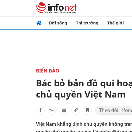
Đời sống
Thị trường
Thế giới
BIỂN ĐẢO
Bác bỏ bản đồ qui ho
chủ quyền Việt Nam
Việt Nam khẳng định chủ quyền không tran
quyền chủ quyền, quyền tài phán đối với v