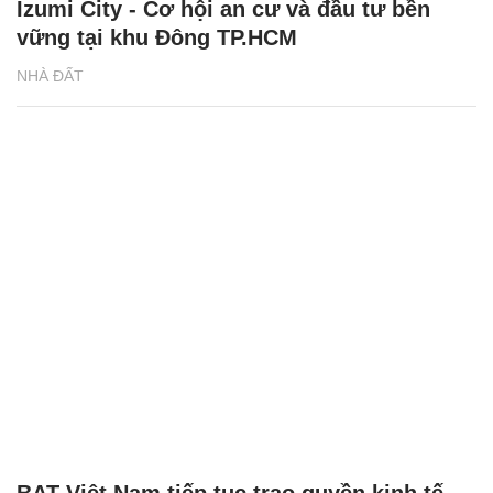
Izumi City - Cơ hội an cư và đầu tư bền
vững tại khu Đông TP.HCM
NHÀ ĐẤT