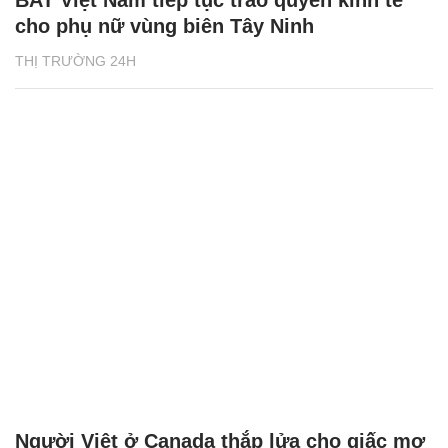
BAT Việt Nam tiếp tục trao quyền kinh tế
cho phụ nữ vùng biên Tây Ninh
THỊ TRƯỜNG 24H
Người Việt ở Canada thắp lửa cho giấc mơ