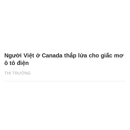
Người Việt ở Canada thắp lửa cho giấc mơ
ô tô điện
THỊ TRƯỜNG