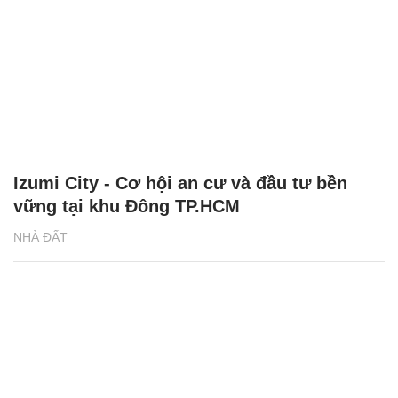
Izumi City - Cơ hội an cư và đầu tư bền
vững tại khu Đông TP.HCM
NHÀ ĐẤT