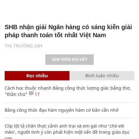
SHB nhận giải Ngân hàng có sáng kiến giải
pháp thanh toán tốt nhất Việt Nam
THỊ TRƯỜNG 24H
XEM THÊM BÀI VIẾT
Đọc nhiều
Bình luận nhiều
Cách học thuộc nhanh Bảng công thức lượng giác bằng thơ,
"thần chú"
17
Bảng công thức đạo hàm nguyên hàm cơ bản cần nhớ
Clip lột tả chân thực cảnh anh trai và em gái như 'chó với
mèo', người tinh ý còn phát hiện một vấn đề trong giáo dục
con