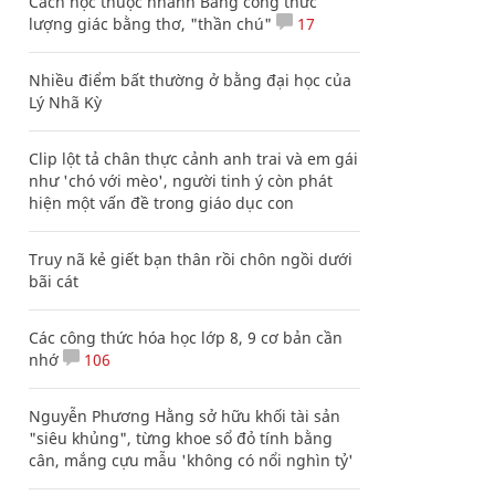
Cách học thuộc nhanh Bảng công thức
lượng giác bằng thơ, "thần chú"
17
Nhiều điểm bất thường ở bằng đại học của
Lý Nhã Kỳ
Clip lột tả chân thực cảnh anh trai và em gái
như 'chó với mèo', người tinh ý còn phát
hiện một vấn đề trong giáo dục con
Truy nã kẻ giết bạn thân rồi chôn ngồi dưới
bãi cát
Các công thức hóa học lớp 8, 9 cơ bản cần
nhớ
106
Nguyễn Phương Hằng sở hữu khối tài sản
"siêu khủng", từng khoe sổ đỏ tính bằng
cân, mắng cựu mẫu 'không có nổi nghìn tỷ'