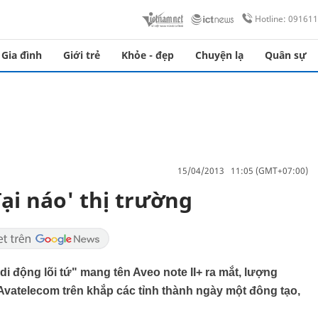
Hotline: 09161
Gia đình
Giới trẻ
Khỏe - đẹp
Chuyện lạ
Quân sự
15/04/2013 11:05 (GMT+07:00)
đại náo' thị trường
i động lõi tứ" mang tên Aveo note II+ ra mắt, lượng
atelecom trên khắp các tỉnh thành ngày một đông tạo,