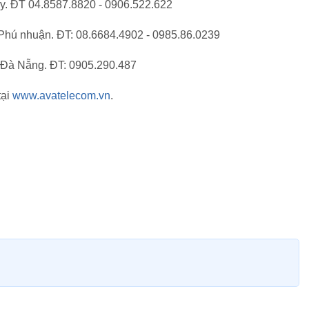
ấy. ĐT 04.8587.8820 - 0906.522.622
Phú nhuận. ĐT: 08.6684.4902 - 0985.86.0239
 Đà Nẵng. ĐT: 0905.290.487
tại
www.avatelecom.vn
.