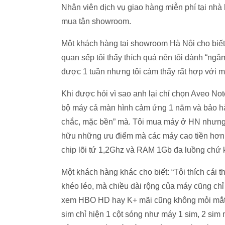
Nhân viên dịch vụ giao hàng miễn phí tại nhà
mua tận showroom.
Một khách hàng tại showroom Hà Nội cho biết:
quan sếp tôi thấy thích quá nên tôi đành “ngậ
được 1 tuần nhưng tôi cảm thấy rất hợp với mìn
Khi được hỏi vì sao anh lại chỉ chọn Aveo Note
bộ máy cả màn hình cảm ứng 1 năm và bảo hành
chắc, mặc bền” mà. Tôi mua máy ở HN nhưng 
hữu những ưu điểm mà các máy cao tiền hơn c
chip lõi tứ 1,2Ghz và RAM 1Gb đa luồng chứ 
Một khách hàng khác cho biết: “Tôi thích cái t
khéo léo, mà chiều dài rộng của máy cũng chỉ
xem HBO HD hay K+ mãi cũng không mỏi mắt.
sim chỉ hiện 1 cột sóng như máy 1 sim, 2 si