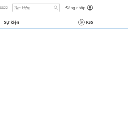
18822
Đăng nhập
Sự kiện
RSS