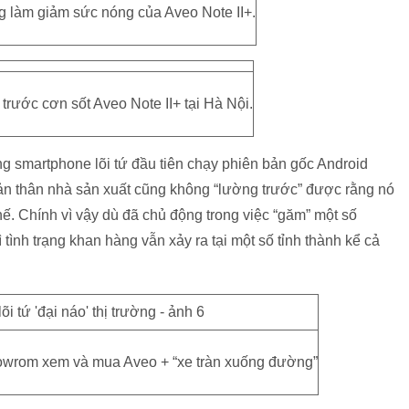
g làm giảm sức nóng của Aveo Note II+.
rước cơn sốt Aveo Note II+ tại Hà Nội.
ng smartphone lõi tứ đầu tiên chạy phiên bản gốc Android
n thân nhà sản xuất cũng không “lường trước” được rằng nó
. Chính vì vậy dù đã chủ động trong việc “găm” một số
tình trạng khan hàng vẫn xảy ra tại một số tỉnh thành kể cả
wrom xem và mua Aveo + “xe tràn xuống đường”