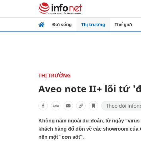
Đời sống
Thị trường
Thế giới
THỊ TRƯỜNG
Aveo note II+ lõi tứ '
Không nằm ngoài dự đoán, từ ngày "virus d
khách hàng đổ dồn về các showroom cúa Av
nên một “cơn sốt”.