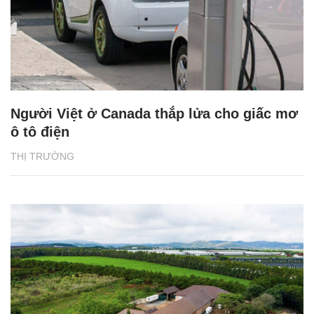
Người Việt ở Canada thắp lửa cho giấc mơ
ô tô điện
THỊ TRƯỜNG