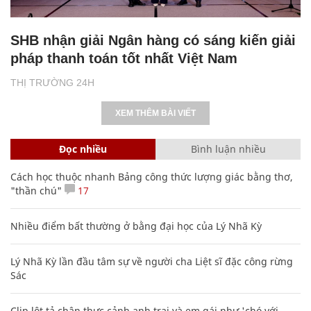
SHB nhận giải Ngân hàng có sáng kiến giải
pháp thanh toán tốt nhất Việt Nam
THỊ TRƯỜNG 24H
XEM THÊM BÀI VIẾT
Đọc nhiều
Bình luận nhiều
Cách học thuộc nhanh Bảng công thức lượng giác bằng thơ,
"thần chú"
17
Nhiều điểm bất thường ở bằng đại học của Lý Nhã Kỳ
Lý Nhã Kỳ lần đầu tâm sự về người cha Liệt sĩ đặc công rừng
Sác
Clip lột tả chân thực cảnh anh trai và em gái như 'chó với