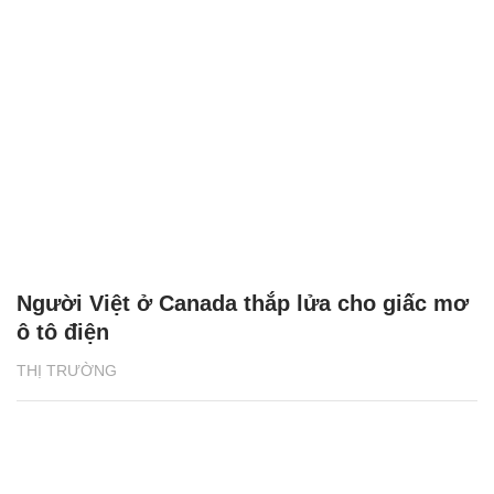
Người Việt ở Canada thắp lửa cho giấc mơ
ô tô điện
THỊ TRƯỜNG