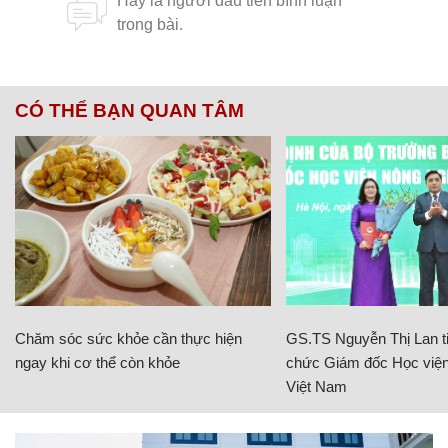
CÓ THỂ BẠN QUAN TÂM
Chăm sóc sức khỏe cần thực hiện
GS.TS Nguyễn Thị Lan ti
ngay khi cơ thể còn khỏe
chức Giám đốc Học viện
Việt Nam