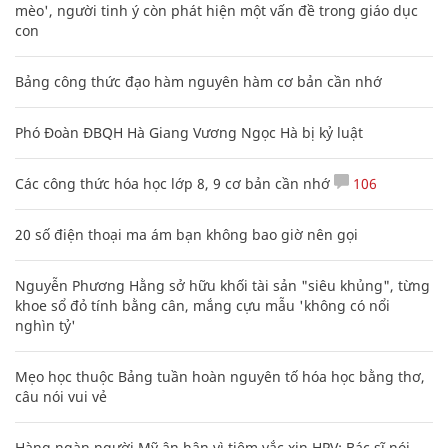
mèo', người tinh ý còn phát hiện một vấn đề trong giáo dục
con
Bảng công thức đạo hàm nguyên hàm cơ bản cần nhớ
Phó Đoàn ĐBQH Hà Giang Vương Ngọc Hà bị kỷ luật
Các công thức hóa học lớp 8, 9 cơ bản cần nhớ
106
20 số điện thoại ma ám bạn không bao giờ nên gọi
Nguyễn Phương Hằng sở hữu khối tài sản "siêu khủng", từng
khoe sổ đỏ tính bằng cân, mắng cựu mẫu 'không có nổi
nghìn tỷ'
Mẹo học thuộc Bảng tuần hoàn nguyên tố hóa học bằng thơ,
câu nói vui vẻ
Hàng ngàn người Mỹ ân hận vì tiêm vắc xin HPV: Bác sĩ nói