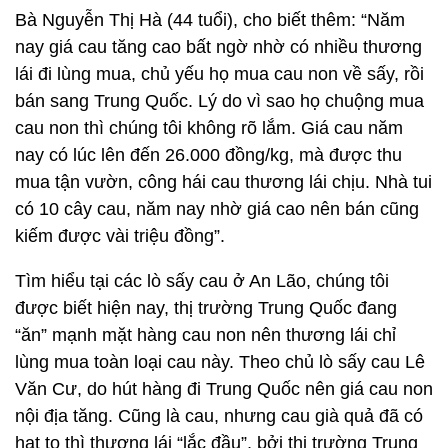
Bà Nguyễn Thị Hà (44 tuổi), cho biết thêm: “Năm
nay giá cau tăng cao bất ngờ nhờ có nhiều thương
lái đi lùng mua, chủ yếu họ mua cau non về sấy, rồi
bán sang Trung Quốc. Lý do vì sao họ chuộng mua
cau non thì chúng tôi không rõ lắm. Giá cau năm
nay có lúc lên đến 26.000 đồng/kg, mà được thu
mua tận vườn, công hái cau thương lái chịu. Nhà tui
có 10 cây cau, năm nay nhờ giá cao nên bán cũng
kiếm được vài triệu đồng”.
Tìm hiểu tại các lò sấy cau ở An Lão, chúng tôi
được biết hiện nay, thị trường Trung Quốc đang
“ăn” mạnh mặt hàng cau non nên thương lái chỉ
lùng mua toàn loại cau này. Theo chủ lò sấy cau Lê
Văn Cư, do hút hàng đi Trung Quốc nên giá cau non
nội địa tăng. Cũng là cau, nhưng cau già quả đã có
hạt to thì thương lái “lắc đầu”, bởi thị trường Trung