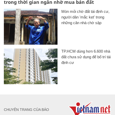
trong thời gian ngắn nhờ mua bán đất
Mòn mỏi chờ đất tái định cư,
người dân 'mắc kẹt' trong
những căn nhà chờ sập
TP.HCM dùng hơn 6.600 nhà
đất chưa sử dụng để bố trí tái
định cư
CHUYÊN TRANG CỦA BÁO