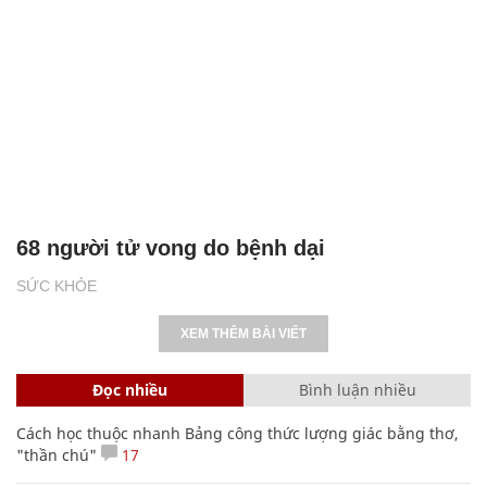
68 người tử vong do bệnh dại
SỨC KHỎE
XEM THÊM BÀI VIẾT
Đọc nhiều
Bình luận nhiều
Cách học thuộc nhanh Bảng công thức lượng giác bằng thơ,
"thần chú"
17