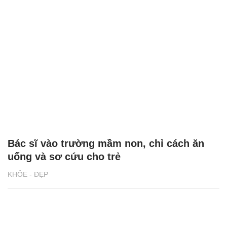
Bác sĩ vào trường mầm non, chỉ cách ăn
uống và sơ cứu cho trẻ
KHỎE - ĐẸP