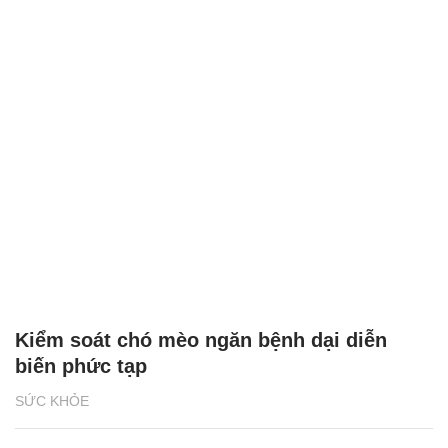
Kiểm soát chó mèo ngăn bệnh dại diễn
biến phức tạp
SỨC KHỎE