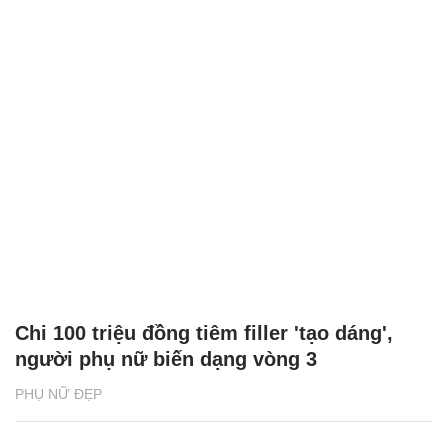
Chi 100 triệu đồng tiêm filler 'tạo dáng',
người phụ nữ biến dạng vòng 3
PHỤ NỮ ĐẸP