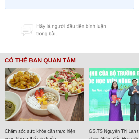
CÓ THỂ BẠN QUAN TÂM
Chăm sóc sức khỏe cần thực hiện
GS.TS Nguyễn Thị Lan ti
ngay khi cơ thể còn khỏe
chức Giám đốc Học viện