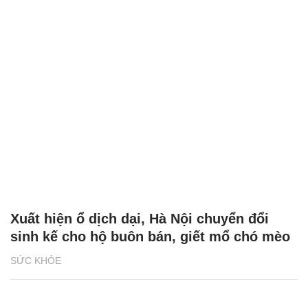
Xuất hiện ổ dịch dại, Hà Nội chuyển đổi
sinh kế cho hộ buôn bán, giết mổ chó mèo
SỨC KHỎE