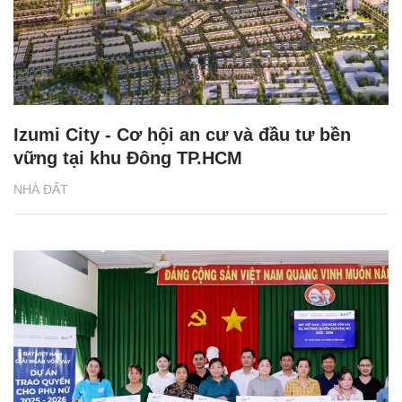
Izumi City - Cơ hội an cư và đầu tư bền
vững tại khu Đông TP.HCM
NHÀ ĐẤT