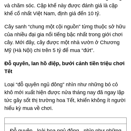
và chăm sóc. Cặp khế này được đánh giá là cặp
khế cổ nhất Việt Nam, định giá đến 10 tỷ.
Cây sanh “chung một cội nguồn” từng thuộc sở hữu
của nhiều đại gia nổi tiếng bậc nhất trong giới chơi
cây. Mới đây, cây được một nhà vườn ở Chương
Mỹ (Hà Nội) chi trên 5 tỷ để mua “đứt”.
Đỗ quyên, lan hồ điệp, bưởi cảnh tiền triệu chơi
Tết
Loại “đỗ quyên ngủ đông” nhìn như những bó cỏ
khô mới xuất hiện được nửa tháng nay đã ngay lập
tức gây sốt thị trường hoa Tết, khiến không ít người
hiếu kỳ mua về chơi.
Đỗ quyên - loài hoa ngủ đông - nhìn như những