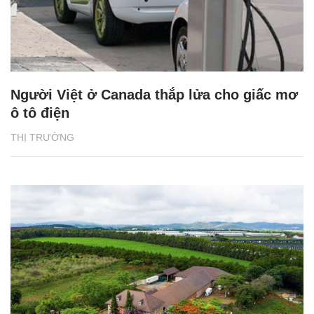
Người Việt ở Canada thắp lửa cho giấc mơ
ô tô điện
THỊ TRƯỜNG