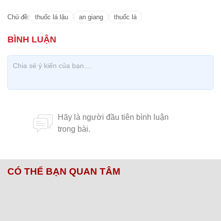
Chủ đề:
thuốc lá lậu
an giang
thuốc lá
CÓ THỂ BẠN QUAN TÂM