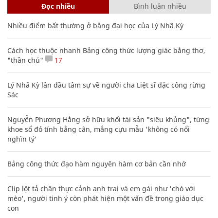
Đọc nhiều
Bình luận nhiều
Nhiều điểm bất thường ở bằng đại học của Lý Nhã Kỳ
Cách học thuộc nhanh Bảng công thức lượng giác bằng thơ,
"thần chú"
17
Lý Nhã Kỳ lần đầu tâm sự về người cha Liệt sĩ đặc công rừng
Sác
Nguyễn Phương Hằng sở hữu khối tài sản "siêu khủng", từng
khoe sổ đỏ tính bằng cân, mắng cựu mẫu 'không có nổi
nghìn tỷ'
Bảng công thức đạo hàm nguyên hàm cơ bản cần nhớ
Clip lột tả chân thực cảnh anh trai và em gái như 'chó với
mèo', người tinh ý còn phát hiện một vấn đề trong giáo dục
con