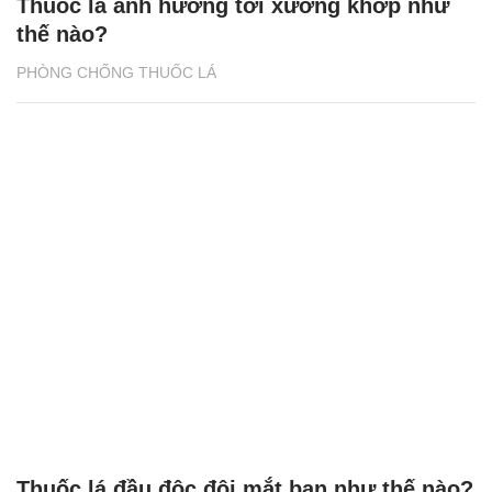
Thuốc lá ảnh hưởng tới xương khớp như
thế nào?
PHÒNG CHỐNG THUỐC LÁ
Thuốc lá đầu độc đôi mắt bạn như thế nào?