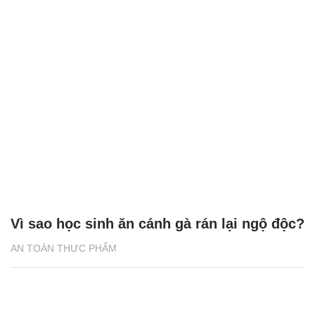
Vì sao học sinh ăn cánh gà rán lại ngộ độc?
AN TOÀN THỰC PHẨM