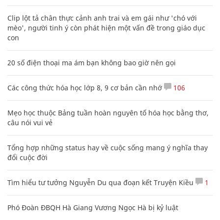
Clip lột tả chân thực cảnh anh trai và em gái như 'chó với
mèo', người tinh ý còn phát hiện một vấn đề trong giáo dục
con
20 số điện thoại ma ám bạn không bao giờ nên gọi
Các công thức hóa học lớp 8, 9 cơ bản cần nhớ
106
Mẹo học thuộc Bảng tuần hoàn nguyên tố hóa học bằng thơ,
câu nói vui vẻ
Tổng hợp những status hay về cuộc sống mang ý nghĩa thay
đổi cuộc đời
Tìm hiểu tư tưởng Nguyễn Du qua đoạn kết Truyện Kiều
1
Phó Đoàn ĐBQH Hà Giang Vương Ngọc Hà bị kỷ luật