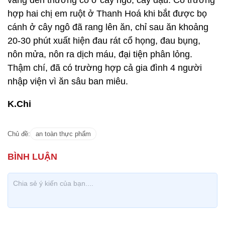
vàng đen thường có ở cây ngô, cây đậu. Có trường
hợp hai chị em ruột ở Thanh Hoá khi bắt được bọ
cánh ở cây ngô đã rang lên ăn, chỉ sau ăn khoảng
20-30 phút xuất hiện đau rát cổ họng, đau bụng,
nôn mửa, nôn ra dịch máu, đại tiện phân lỏng.
Thậm chí, đã có trường hợp cả gia đình 4 người
nhập viện vì ăn sâu ban miêu.
K.Chi
Chủ đề:
an toàn thực phẩm