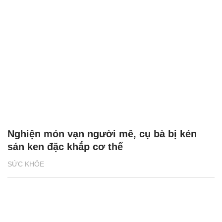
Nghiện món vạn người mê, cụ bà bị kén
sán ken đặc khắp cơ thể
SỨC KHỎE