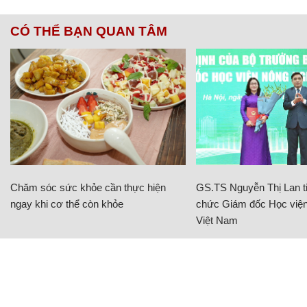
CÓ THỂ BẠN QUAN TÂM
Chăm sóc sức khỏe cần thực hiện
GS.TS Nguyễn Thị Lan ti
ngay khi cơ thể còn khỏe
chức Giám đốc Học viện
Việt Nam