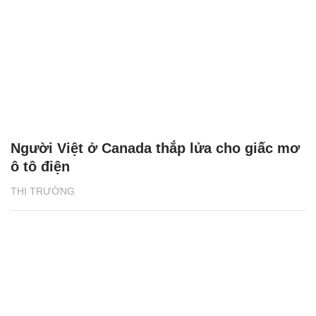
Người Việt ở Canada thắp lửa cho giấc mơ
ô tô điện
THỊ TRƯỜNG