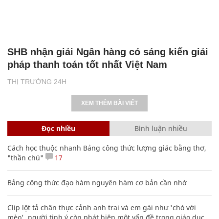
SHB nhận giải Ngân hàng có sáng kiến giải
pháp thanh toán tốt nhất Việt Nam
THỊ TRƯỜNG 24H
XEM THÊM BÀI VIẾT
Đọc nhiều
Bình luận nhiều
Cách học thuộc nhanh Bảng công thức lượng giác bằng thơ,
"thần chú"
17
Bảng công thức đạo hàm nguyên hàm cơ bản cần nhớ
Clip lột tả chân thực cảnh anh trai và em gái như 'chó với
mèo', người tinh ý còn phát hiện một vấn đề trong giáo dục