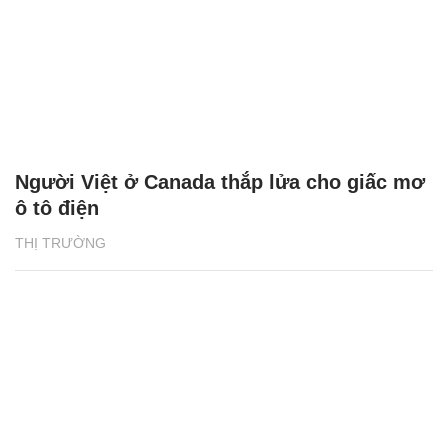
Người Việt ở Canada thắp lửa cho giấc mơ
ô tô điện
THỊ TRƯỜNG