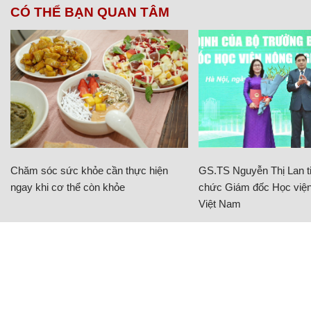
CÓ THỂ BẠN QUAN TÂM
Chăm sóc sức khỏe cần thực hiện
GS.TS Nguyễn Thị Lan ti
ngay khi cơ thể còn khỏe
chức Giám đốc Học viện
Việt Nam