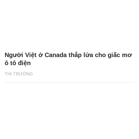
Người Việt ở Canada thắp lửa cho giấc mơ
ô tô điện
THỊ TRƯỜNG