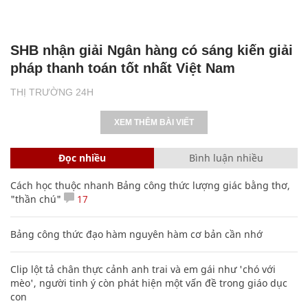
SHB nhận giải Ngân hàng có sáng kiến giải
pháp thanh toán tốt nhất Việt Nam
THỊ TRƯỜNG 24H
XEM THÊM BÀI VIẾT
Đọc nhiều
Bình luận nhiều
Cách học thuộc nhanh Bảng công thức lượng giác bằng thơ,
"thần chú"
17
Bảng công thức đạo hàm nguyên hàm cơ bản cần nhớ
Clip lột tả chân thực cảnh anh trai và em gái như 'chó với
mèo', người tinh ý còn phát hiện một vấn đề trong giáo dục
con