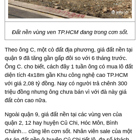
Đất nền vùng ven TP.HCM đang trong cơn sốt.
Theo ông C, một cò đất địa phương, giá đất nền tại
quận 9 đã tăng gần gấp đôi so với 6 tháng trước.
Ông C. cho biết, cách đây 1 tuần ông có mua lô đất
diện tích 4x18m gần Khu công nghệ cao TP.HCM
với giá 2,08 tỷ đồng. Nay có người trả chênh 300
triệu đồng nhưng ông chưa bán vì với đà này giá
đất còn cao nữa.
Ngoài quận 9, giá đất nền tại các vùng ven của
quận 2, 12 hay huyện Củ Chi, Hóc Môn, Bình
Chánh… cũng lên cơn sốt. Nhân viên sale của một
dự án đất nền ở huyện Củ Chi tiết lộ, đa số khách