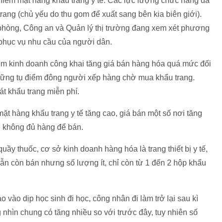
n hiếm mặt hàng khẩu trang y tế. Các lực lượng chức năng đã
rang (chủ yếu do thu gom để xuất sang bên kia biên giới).
phòng, Công an và Quản lý thị trường đang xem xét phương
phục vụ nhu cầu của người dân.
ểm kinh doanh công khai tăng giá bán hàng hóa quá mức đối
những tụ điểm đông người xếp hàng chờ mua khẩu trang.
át khẩu trang miễn phí.
mặt hàng khẩu trang y tế tăng cao, giá bán một số nơi tăng
ng không đủ hàng để bán.
quầy thuốc, cơ sở kinh doanh hàng hóa là trang thiết bị y tế,
n còn bán nhưng số lượng ít, chỉ còn từ 1 đến 2 hộp khẩu
 vào dịp học sinh đi học, công nhân đi làm trở lại sau kì
 nhìn chung có tăng nhiều so với trước đây, tuy nhiên số