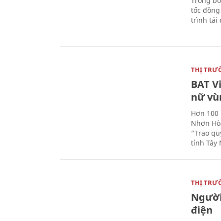
Trong bố
tốc đồng
trình tái
THỊ TRƯ
BAT V
nữ vù
Hơn 100 
Nhơn Hòa
“Trao qu
tỉnh Tây 
THỊ TRƯ
Người
điện