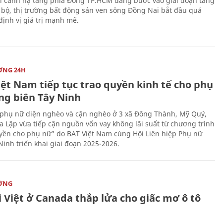
i cảnh hạ tầng phía Đông TP.HCM đang bước vào giai đoạn tăng
 bộ, thị trường bất động sản ven sông Đồng Nai bắt đầu quá
 định vị giá trị mạnh mẽ.
ỜNG 24H
iệt Nam tiếp tục trao quyền kinh tế cho phụ
ng biên Tây Ninh
phụ nữ diện nghèo và cận nghèo ở 3 xã Đông Thành, Mỹ Quý,
 Lập vừa tiếp cận nguồn vốn vay không lãi suất từ chương trình
yền cho phụ nữ” do BAT Việt Nam cùng Hội Liên hiệp Phụ nữ
Ninh triển khai giai đoạn 2025-2026.
ỜNG
 Việt ở Canada thắp lửa cho giấc mơ ô tô