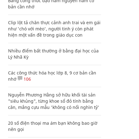
Bảng công thức đạo hàm nguyên hàm cơ
bản cần nhớ
Clip lột tả chân thực cảnh anh trai và em gái
như 'chó với mèo', người tinh ý còn phát
hiện một vấn đề trong giáo dục con
Nhiều điểm bất thường ở bằng đại học của
Lý Nhã Kỳ
Các công thức hóa học lớp 8, 9 cơ bản cần
nhớ
106
Nguyễn Phương Hằng sở hữu khối tài sản
"siêu khủng", từng khoe sổ đỏ tính bằng
cân, mắng cựu mẫu 'không có nổi nghìn tỷ'
20 số điện thoại ma ám bạn không bao giờ
nên gọi