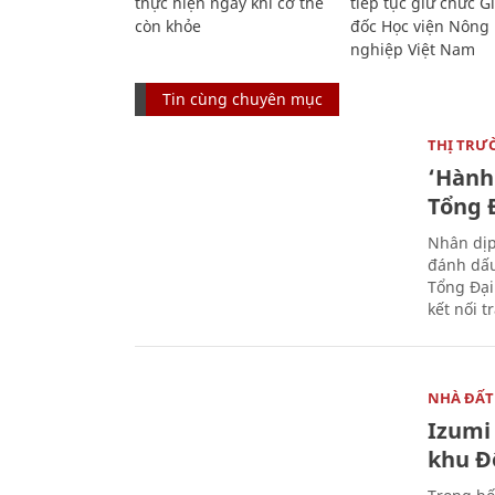
thực hiện ngay khi cơ thể
tiếp tục giữ chức 
còn khỏe
đốc Học viện Nông
nghiệp Việt Nam
Tin cùng chuyên mục
THỊ TRƯ
‘Hành 
Tổng Đ
Nhân dịp
đánh dấu
Tổng Đại
kết nối t
NHÀ ĐẤT
Izumi 
khu Đ