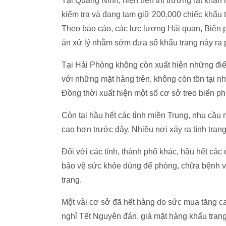
Tại Quảng Ninh, hiện trên thị trường rất kha
kiểm tra và đang tạm giữ 200.000 chiếc khẩu t
Theo báo cáo, các lực lượng Hải quan, Biên 
án xử lý nhằm sớm đưa số khẩu trang này ra 
Tại Hải Phòng không còn xuất hiện những đi
với những mặt hàng trên, không còn tồn tại 
Đồng thời xuất hiện một số cơ sở treo biển ph
Còn tại hầu hết các tỉnh miền Trung, nhu cầu 
cao hơn trước đây. Nhiều nơi xảy ra tình trạ
Đối với các tỉnh, thành phố khác, hầu hết các 
bảo vệ sức khỏe dùng để phòng, chữa bệnh vẫ
trang.
Một vài cơ sở đã hết hàng do sức mua tăng cao
nghỉ Tết Nguyên đán. giá mặt hàng khẩu trang