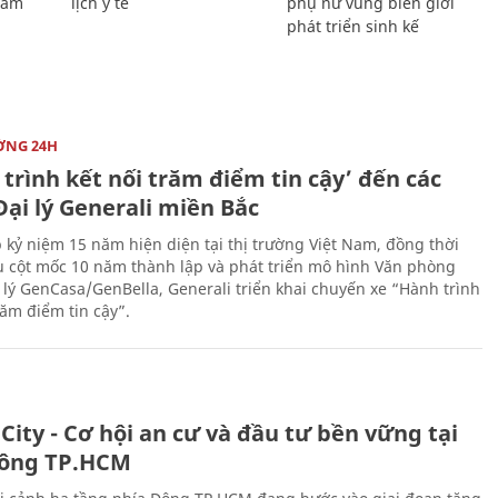
Giám
lịch y tế
phụ nữ vùng biên giới
phát triển sinh kế
ỜNG 24H
trình kết nối trăm điểm tin cậy’ đến các
ại lý Generali miền Bắc
 kỷ niệm 15 năm hiện diện tại thị trường Việt Nam, đồng thời
 cột mốc 10 năm thành lập và phát triển mô hình Văn phòng
 lý GenCasa/GenBella, Generali triển khai chuyến xe “Hành trình
răm điểm tin cậy”.
City - Cơ hội an cư và đầu tư bền vững tại
ông TP.HCM