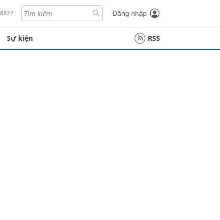
18822
Đăng nhập
Sự kiện
RSS