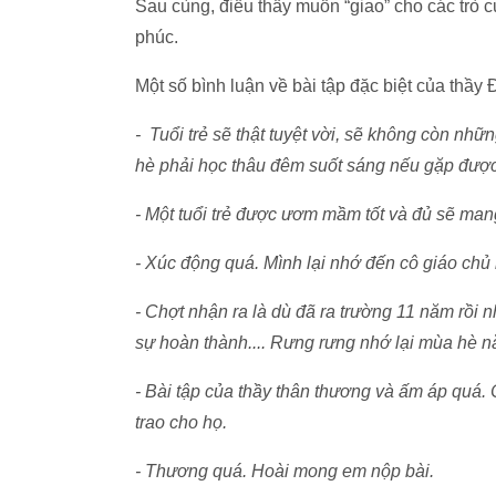
Sau cùng, điều thầy muốn “giao” cho các trò c
phúc.
Một số bình luận về bài tập đặc biệt của thầy
- Tuổi trẻ sẽ thật tuyệt vời, sẽ không còn nh
hè phải học thâu đêm suốt sáng nếu gặp được
- Một tuổi trẻ được ươm mầm tốt và đủ sẽ man
- Xúc động quá. Mình lại nhớ đến cô giáo ch
- Chợt nhận ra là dù đã ra trường 11 năm rồi 
sự hoàn thành.... Rưng rưng nhớ lại mùa hè n
- Bài tập của thầy thân thương và ấm áp quá.
trao cho họ.
- Thương quá. Hoài mong em nộp bài.