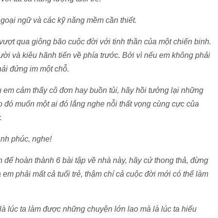
 ngoại ngữ và các kỹ năng mềm cần thiết.
vượt qua giông bão cuộc đời với tinh thần của một chiến binh.
ời và kiêu hãnh tiến về phía trước. Bởi vì nếu em không phải
phải đứng im một chỗ.
ếu em cảm thấy cô đơn hay buồn tủi, hãy hồi tưởng lại những
ào đó muốn một ai đó lắng nghe nỗi thất vọng cùng cực của
.
ạnh phúc, nghe!
an để hoàn thành 6 bài tập về nhà này, hãy cứ thong thả, đừng
à em phải mất cả tuổi trẻ, thậm chí cả cuộc đời mới có thể làm
à lúc ta làm được những chuyện lớn lao mà là lúc ta hiểu