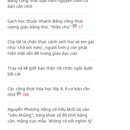
Bảng công thức đạo hàm nguyên hàm cơ
bản cần nhớ
Cách học thuộc nhanh Bảng công thức
lượng giác bằng thơ, "thần chú"
17
Clip lột tả chân thực cảnh anh trai và em gái
như 'chó với mèo', người tinh ý còn phát
hiện một vấn đề trong giáo dục con
Truy nã kẻ giết bạn thân rồi chôn ngồi dưới
bãi cát
Các công thức hóa học lớp 8, 9 cơ bản cần
nhớ
106
Nguyễn Phương Hằng sở hữu khối tài sản
"siêu khủng", từng khoe sổ đỏ tính bằng
cân, mắng cựu mẫu 'không có nổi nghìn tỷ'