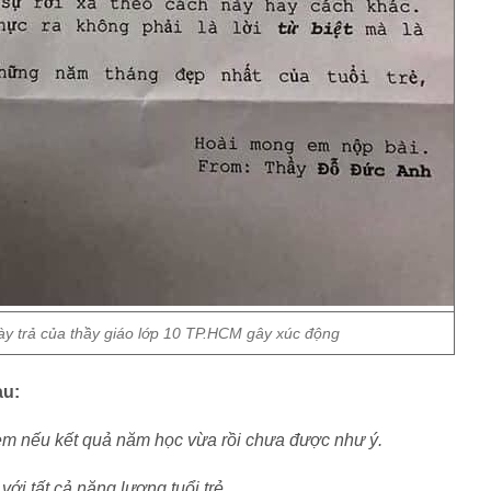
gày trả của thầy giáo lớp 10 TP.HCM gây xúc động
au:
m em nếu kết quả năm học vừa rồi chưa được như ý.
ới tất cả năng lượng tuổi trẻ.