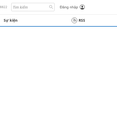
18822
Đăng nhập
Sự kiện
RSS