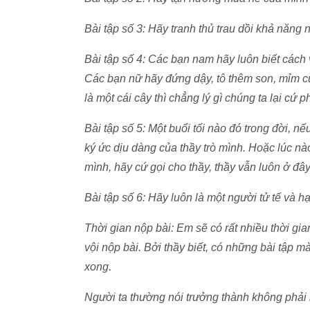
Bài tập số 3: Hãy tranh thủ trau dồi khả năng
Bài tập số 4: Các bạn nam hãy luôn biết cách 
Các bạn nữ hãy đứng dậy, tô thêm son, mỉm cư
là một cái cây thì chẳng lý gì chúng ta lại cứ 
Bài tập số 5: Một buổi tối nào đó trong đời, n
ký ức dịu dàng của thầy trò mình. Hoặc lúc n
mình, hãy cứ gọi cho thầy, thầy vẫn luôn ở đây
Bài tập số 6: Hãy luôn là một người tử tế và h
Thời gian nộp bài: Em sẽ có rất nhiều thời gi
vội nộp bài. Bởi thầy biết, có những bài tập m
xong.
Người ta thường nói trưởng thành không phải l