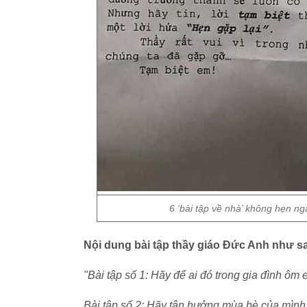
6 ‘bài tập về nhà’ không hẹn n
Nội dung bài tập thầy giáo Đức Anh như s
"Bài tập số 1: Hãy để ai đó trong gia đình ô
Bài tập số 2: Hãy tận hưởng mùa hè của mình v