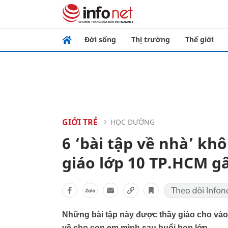
Đời sống
Thị trường
Thế giới
GIỚI TRẺ
HỌC ĐƯỜNG
6 ‘bài tập về nhà’ kh
giáo lớp 10 TP.HCM g
Những bài tập này được thầy giáo cho và
về cho con em mình sau buổi họp lớp.