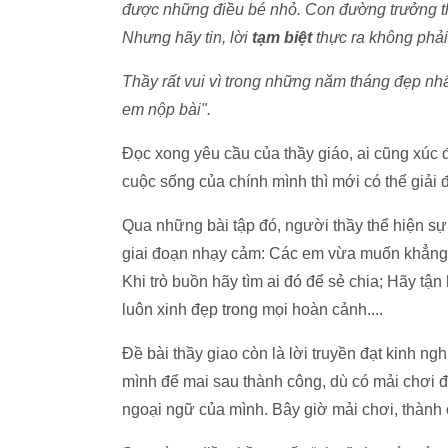
được những điều bé nhỏ. Con đường trưởng th
Nhưng hãy tin, lời
tạm biệt
thực ra không phải
Thầy rất vui vì trong những năm tháng đẹp nh
em nộp bài".
Đọc xong yêu cầu của thầy giáo, ai cũng xúc 
cuộc sống của chính mình thì mới có thể giải 
Qua những bài tập đó, người thầy thể hiện sự 
giai đoạn nhạy cảm: Các em vừa muốn khẳng đ
Khi trò buồn hãy tìm ai đó để sẻ chia; Hãy tậ
luôn xinh đẹp trong mọi hoàn cảnh....
Đề bài thầy giao còn là lời truyền đạt kinh ng
mình để mai sau thành công, dù có mải chơi 
ngoại ngữ của mình. Bây giờ mải chơi, thành