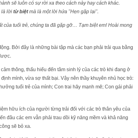
ành sẽ luôn có sự rời xa theo cách này hay cách khác.
 là lời
từ biệt
mà là một lời hứa "Hẹn gặp lại".
ất của tuổi trẻ, chúng ta đã gặp gỡ… Tạm biệt em! Hoài mong
động. Bởi đây là những bài tập mà các bạn phải trải qua bằng
được.
cảm thông, thấu hiểu đến tâm sinh lý của các trò khi đang ở
ịnh mình, vừa sợ thất bại. Vậy nên thầy khuyên nhủ học trò:
n hưởng tuổi trẻ của mình; Con trai hãy mạnh mẽ; Con gái phải
hiệm hữu ích của người từng trải đối với các trò thân yêu của
đến đâu các em vẫn phải trau dồi kỹ năng mềm và khả năng
 công sẽ bỏ xa.