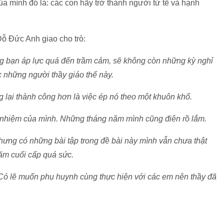
ủa mình đó là: các con hãy trở thành người tử tế và hạnh
 Đỗ Đức Anh giao cho trò:
ững bạn áp lực quá đến trầm cảm, sẽ không còn những kỳ nghỉ
 những người thầy giáo thế này.
g lại thành công hơn là việc ép nó theo một khuôn khổ.
ủ nhiệm của mình. Những tháng năm mình cũng điên rồ lắm.
nhưng có những bài tập trong đề bài này mình vẫn chưa thật
ăm cuối cấp quá sức.
 Có lẽ muốn phụ huynh cùng thực hiện với các em nên thầy đã