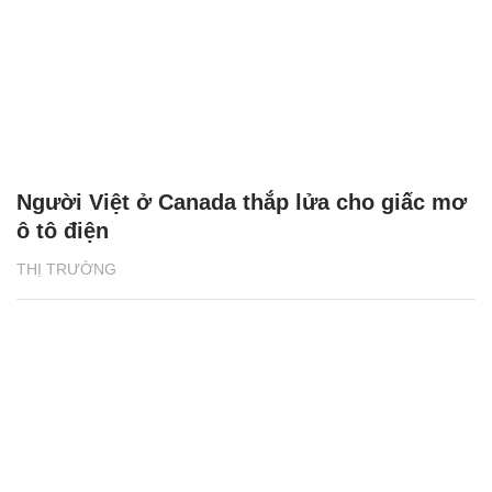
Người Việt ở Canada thắp lửa cho giấc mơ
ô tô điện
THỊ TRƯỜNG