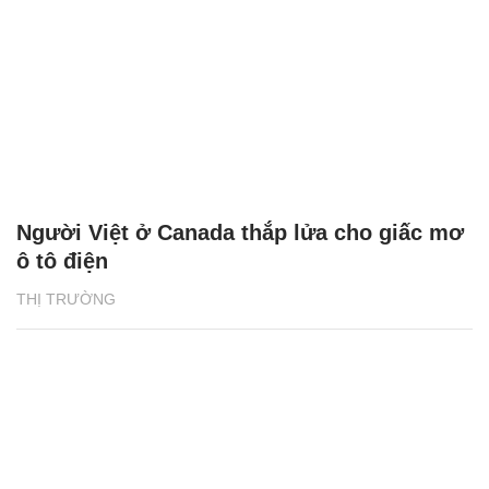
Người Việt ở Canada thắp lửa cho giấc mơ
ô tô điện
THỊ TRƯỜNG