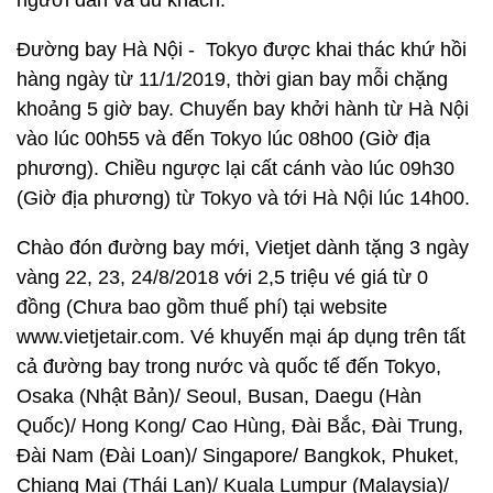
người dân và du khách.
Đường bay Hà Nội - Tokyo được khai thác khứ hồi
hàng ngày từ 11/1/2019, thời gian bay mỗi chặng
khoảng 5 giờ bay. Chuyến bay khởi hành từ Hà Nội
vào lúc 00h55 và đến Tokyo lúc 08h00 (Giờ địa
phương). Chiều ngược lại cất cánh vào lúc 09h30
(Giờ địa phương) từ Tokyo và tới Hà Nội lúc 14h00.
Chào đón đường bay mới, Vietjet dành tặng 3 ngày
vàng 22, 23, 24/8/2018 với 2,5 triệu vé giá từ 0
đồng (Chưa bao gồm thuế phí) tại website
www.vietjetair.com. Vé khuyến mại áp dụng trên tất
cả đường bay trong nước và quốc tế đến Tokyo,
Osaka (Nhật Bản)/ Seoul, Busan, Daegu (Hàn
Quốc)/ Hong Kong/ Cao Hùng, Đài Bắc, Đài Trung,
Đài Nam (Đài Loan)/ Singapore/ Bangkok, Phuket,
Chiang Mai (Thái Lan)/ Kuala Lumpur (Malaysia)/