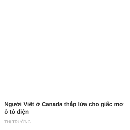
Người Việt ở Canada thắp lửa cho giấc mơ
ô tô điện
THỊ TRƯỜNG