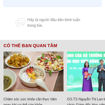
CÓ THỂ BẠN QUAN TÂM
Chăm sóc sức khỏe cần thực hiện
GS.TS Nguyễn Thị Lan ti
ngay khi cơ thể còn khỏe
chức Giám đốc Học viện