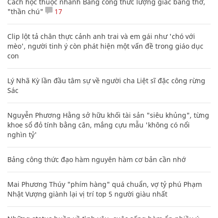
Cách học thuộc nhanh Bảng công thức lượng giác bằng thơ,
"thần chú"
17
Clip lột tả chân thực cảnh anh trai và em gái như 'chó với
mèo', người tinh ý còn phát hiện một vấn đề trong giáo dục
con
Lý Nhã Kỳ lần đầu tâm sự về người cha Liệt sĩ đặc công rừng
Sác
Nguyễn Phương Hằng sở hữu khối tài sản "siêu khủng", từng
khoe sổ đỏ tính bằng cân, mắng cựu mẫu 'không có nổi
nghìn tỷ'
Bảng công thức đạo hàm nguyên hàm cơ bản cần nhớ
Mai Phương Thúy "phím hàng" quá chuẩn, vợ tỷ phú Phạm
Nhật Vượng giành lại vị trí top 5 người giàu nhất