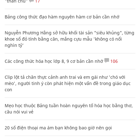
"thần chú"
17
Bảng công thức đạo hàm nguyên hàm cơ bản cần nhớ
Nguyễn Phương Hằng sở hữu khối tài sản "siêu khủng", từng
khoe sổ đỏ tính bằng cân, mắng cựu mẫu 'không có nổi
nghìn tỷ'
Các công thức hóa học lớp 8, 9 cơ bản cần nhớ
106
Clip lột tả chân thực cảnh anh trai và em gái như 'chó với
mèo', người tinh ý còn phát hiện một vấn đề trong giáo dục
con
Mẹo học thuộc Bảng tuần hoàn nguyên tố hóa học bằng thơ,
câu nói vui vẻ
20 số điện thoại ma ám bạn không bao giờ nên gọi