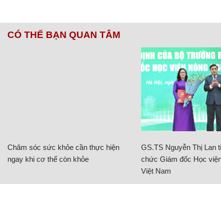
CÓ THỂ BẠN QUAN TÂM
Chăm sóc sức khỏe cần thực hiện
GS.TS Nguyễn Thị Lan ti
ngay khi cơ thể còn khỏe
chức Giám đốc Học viện
Việt Nam