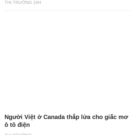
THỊ TRƯỜNG 24H
Người Việt ở Canada thắp lửa cho giấc mơ
ô tô điện