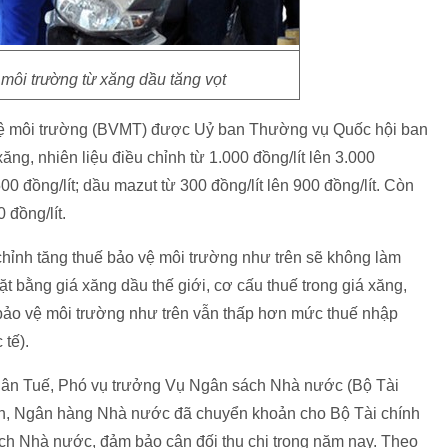
môi trường từ xăng dầu tăng vọt
 vệ môi trường (BVMT) được Uỷ ban Thường vụ Quốc hội ban
ng, nhiên liệu điều chỉnh từ 1.000 đồng/lít lên 3.000
500 đồng/lít; dầu mazut từ 300 đồng/lít lên 900 đồng/lít. Còn
đồng/lít.
chỉnh tăng thuế bảo vệ môi trường như trên sẽ không làm
t bằng giá xăng dầu thế giới, cơ cấu thuế trong giá xăng,
bảo vệ môi trường như trên vẫn thấp hơn mức thuế nhập
 tế).
uân Tuế, Phó vụ trưởng Vụ Ngân sách Nhà nước (Bộ Tài
hính, Ngân hàng Nhà nước đã chuyển khoản cho Bộ Tài chính
ách Nhà nước, đảm bảo cân đối thu chi trong năm nay. Theo