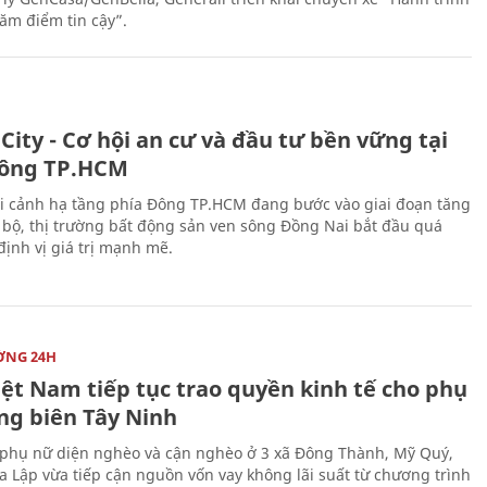
răm điểm tin cậy”.
City - Cơ hội an cư và đầu tư bền vững tại
ông TP.HCM
i cảnh hạ tầng phía Đông TP.HCM đang bước vào giai đoạn tăng
 bộ, thị trường bất động sản ven sông Đồng Nai bắt đầu quá
 định vị giá trị mạnh mẽ.
ỜNG 24H
iệt Nam tiếp tục trao quyền kinh tế cho phụ
ng biên Tây Ninh
phụ nữ diện nghèo và cận nghèo ở 3 xã Đông Thành, Mỹ Quý,
 Lập vừa tiếp cận nguồn vốn vay không lãi suất từ chương trình