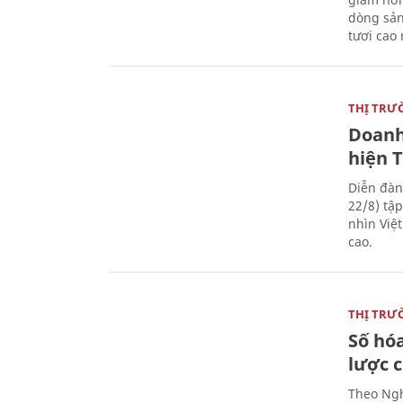
dòng sản
tươi cao
THỊ TRƯ
Doanh
hiện 
Diễn đàn
22/8) tậ
nhìn Việ
cao.
THỊ TRƯ
Số hóa
lược 
Theo Ngh