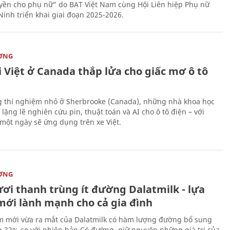
yền cho phụ nữ” do BAT Việt Nam cùng Hội Liên hiệp Phụ nữ
Ninh triển khai giai đoạn 2025-2026.
ỜNG
 Việt ở Canada thắp lửa cho giấc mơ ô tô
 thí nghiệm nhỏ ở Sherbrooke (Canada), những nhà khoa học
lặng lẽ nghiên cứu pin, thuật toán và AI cho ô tô điện – với
 một ngày sẽ ứng dụng trên xe Việt.
ỜNG
ươi thanh trùng ít đường Dalatmilk - lựa
mới lành mạnh cho cả gia đình
 mới vừa ra mắt của Dalatmilk có hàm lượng đường bổ sung
 32% so với phiên bản Có đường, giữ nguyên những giá trị của