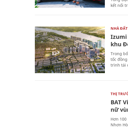
kết nối t
NHÀ ĐẤT
Izumi 
khu Đ
Trong bố
tốc đồng
trình tái
THỊ TRƯ
BAT V
nữ vù
Hơn 100 
Nhơn Hòa