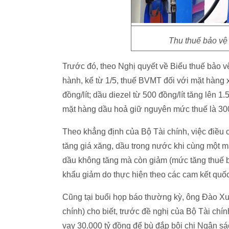
Thu thuế bảo vệ 
Trước đó, theo Nghị quyết về Biểu thuế bảo
hành, kể từ 1/5, thuế BVMT đối với mặt hàng xă
đồng/lít; dầu diezel từ 500 đồng/lít tăng lên 1.
mặt hàng dầu hoả giữ nguyên mức thuế là 300 
Theo khẳng định của Bộ Tài chính, việc điều 
tăng giá xăng, dầu trong nước khi cùng một mặ
dầu không tăng mà còn giảm (mức tăng thuế 
khẩu giảm do thực hiện theo các cam kết quốc
Cũng tại buổi họp báo thường kỳ, ông Đào X
chính) cho biết, trước đề nghị của Bộ Tài c
vay 30.000 tỷ đồng để bù đắp bội chi Ngân s