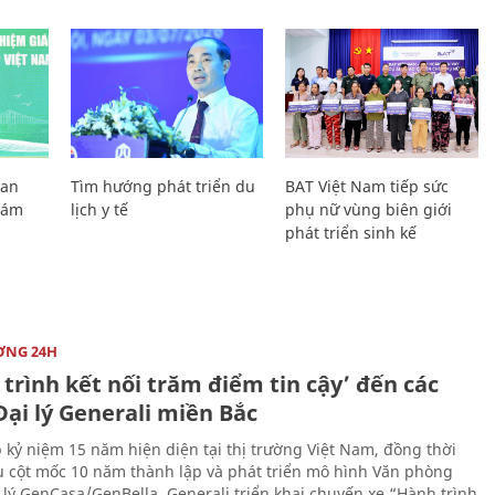
Lan
Tìm hướng phát triển du
BAT Việt Nam tiếp sức
Giám
lịch y tế
phụ nữ vùng biên giới
phát triển sinh kế
ỜNG 24H
trình kết nối trăm điểm tin cậy’ đến các
ại lý Generali miền Bắc
 kỷ niệm 15 năm hiện diện tại thị trường Việt Nam, đồng thời
 cột mốc 10 năm thành lập và phát triển mô hình Văn phòng
 lý GenCasa/GenBella, Generali triển khai chuyến xe “Hành trình