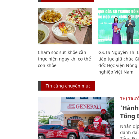
Chăm sóc sức khỏe cần
GS.TS Nguyễn Thị 
thực hiện ngay khi cơ thể
tiếp tục giữ chức 
còn khỏe
đốc Học viện Nông
nghiệp Việt Nam
Tin cùng chuyên mục
THỊ TRƯ
‘Hành 
Tổng Đ
Nhân dịp
đánh dấu
Tổng Đại