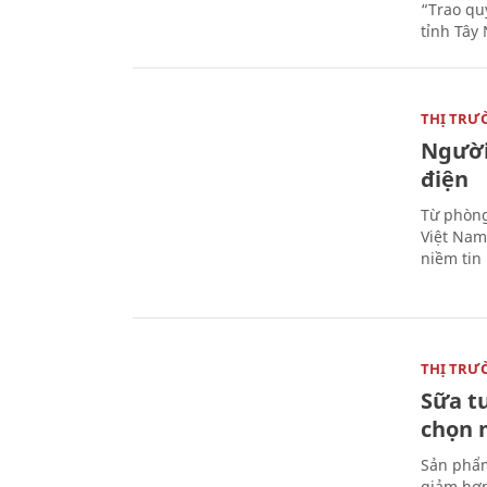
“Trao qu
tỉnh Tây 
THỊ TRƯ
Người
điện
Từ phòng
Việt Nam 
niềm tin
THỊ TRƯ
Sữa t
chọn 
Sản phẩm
giảm hơn