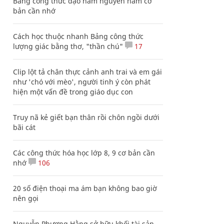
Bảng công thức đạo hàm nguyên hàm cơ
bản cần nhớ
Cách học thuộc nhanh Bảng công thức
lượng giác bằng thơ, "thần chú"
17
Clip lột tả chân thực cảnh anh trai và em gái
như 'chó với mèo', người tinh ý còn phát
hiện một vấn đề trong giáo dục con
Truy nã kẻ giết bạn thân rồi chôn ngồi dưới
bãi cát
Các công thức hóa học lớp 8, 9 cơ bản cần
nhớ
106
20 số điện thoại ma ám bạn không bao giờ
nên gọi
Nguyễn Phương Hằng sở hữu khối tài sản