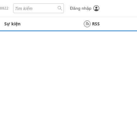
18822
Đăng nhập
Sự kiện
RSS