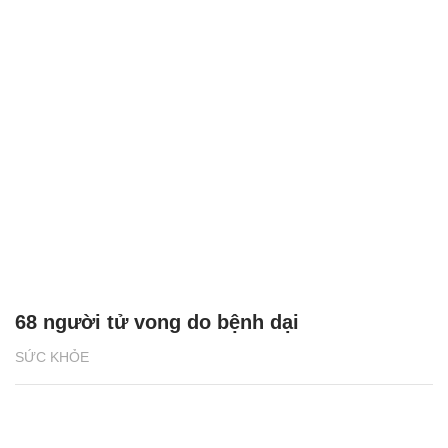
68 người tử vong do bệnh dại
SỨC KHỎE