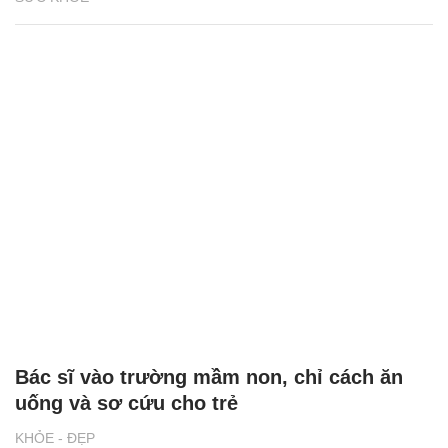
Bác sĩ vào trường mầm non, chỉ cách ăn
uống và sơ cứu cho trẻ
KHỎE - ĐẸP