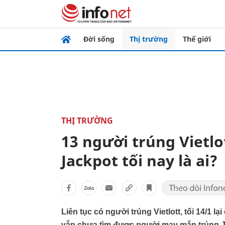
Đời sống
Thị trường
Thế giới
THỊ TRƯỜNG
13 người trúng Vietl
Jackpot tối nay là ai?
Liên tục có người trúng Vietlott, tối 14/1 l
vẫn chưa tìm được người may mắn trúng J