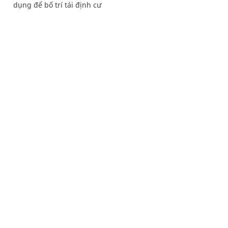
dụng để bố trí tái định cư