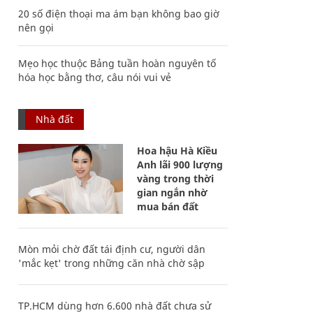
20 số điện thoại ma ám bạn không bao giờ
nên gọi
Mẹo học thuộc Bảng tuần hoàn nguyên tố
hóa học bằng thơ, câu nói vui vẻ
Nhà đất
Hoa hậu Hà Kiều
Anh lãi 900 lượng
vàng trong thời
gian ngắn nhờ
mua bán đất
Mòn mỏi chờ đất tái định cư, người dân
'mắc kẹt' trong những căn nhà chờ sập
TP.HCM dùng hơn 6.600 nhà đất chưa sử