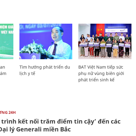
Lan
Tìm hướng phát triển du
BAT Việt Nam tiếp sức
Giám
lịch y tế
phụ nữ vùng biên giới
phát triển sinh kế
ỜNG 24H
trình kết nối trăm điểm tin cậy’ đến các
ại lý Generali miền Bắc