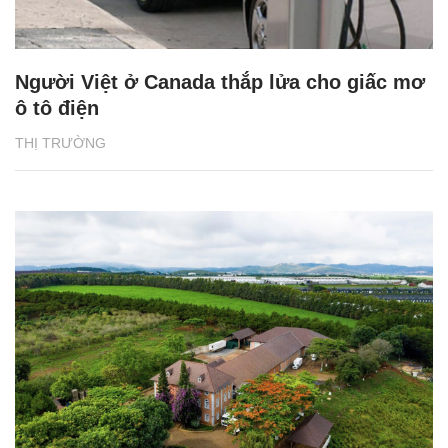
Người Việt ở Canada thắp lửa cho giấc mơ
ô tô điện
THỊ TRƯỜNG