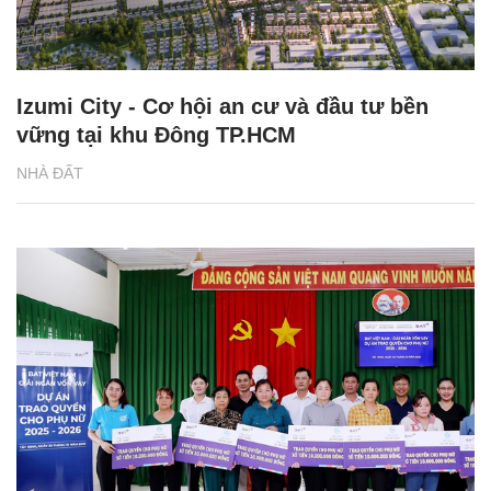
Izumi City - Cơ hội an cư và đầu tư bền
vững tại khu Đông TP.HCM
NHÀ ĐẤT