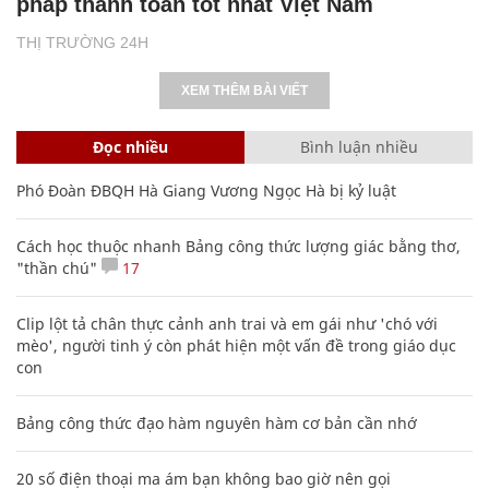
pháp thanh toán tốt nhất Việt Nam
THỊ TRƯỜNG 24H
XEM THÊM BÀI VIẾT
Đọc nhiều
Bình luận nhiều
Phó Đoàn ĐBQH Hà Giang Vương Ngọc Hà bị kỷ luật
Cách học thuộc nhanh Bảng công thức lượng giác bằng thơ,
"thần chú"
17
Clip lột tả chân thực cảnh anh trai và em gái như 'chó với
mèo', người tinh ý còn phát hiện một vấn đề trong giáo dục
con
Bảng công thức đạo hàm nguyên hàm cơ bản cần nhớ
20 số điện thoại ma ám bạn không bao giờ nên gọi