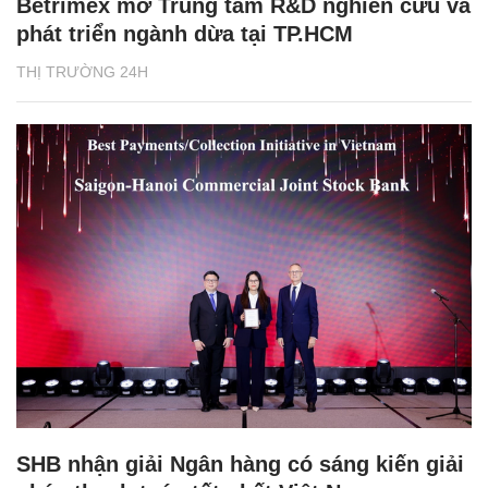
Betrimex mở Trung tâm R&D nghiên cứu và
phát triển ngành dừa tại TP.HCM
THỊ TRƯỜNG 24H
SHB nhận giải Ngân hàng có sáng kiến giải