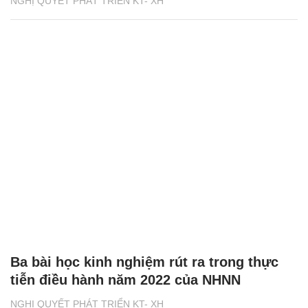
NGHỊ QUYẾT PHÁT TRIỂN KT- XH
Ba bài học kinh nghiệm rút ra trong thực
tiễn điều hành năm 2022 của NHNN
NGHỊ QUYẾT PHÁT TRIỂN KT- XH