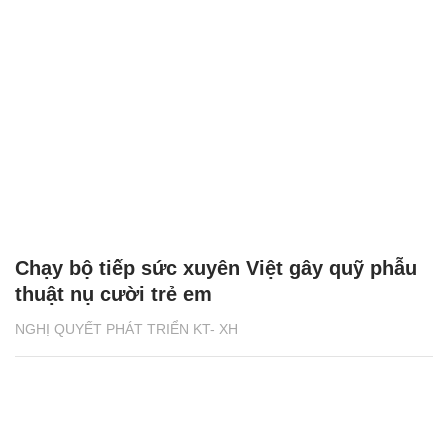
Chạy bộ tiếp sức xuyên Việt gây quỹ phẫu
thuật nụ cười trẻ em
NGHỊ QUYẾT PHÁT TRIỂN KT- XH