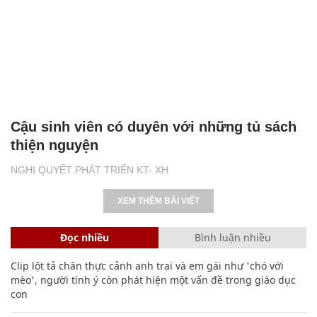
Cậu sinh viên có duyên với những tủ sách
thiện nguyện
NGHỊ QUYẾT PHÁT TRIỂN KT- XH
XEM THÊM BÀI VIẾT
Đọc nhiều
Bình luận nhiều
Clip lột tả chân thực cảnh anh trai và em gái như 'chó với
mèo', người tinh ý còn phát hiện một vấn đề trong giáo dục
con