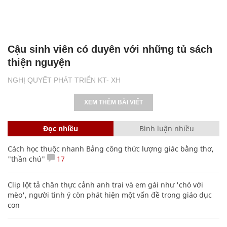
Cậu sinh viên có duyên với những tủ sách
thiện nguyện
NGHỊ QUYẾT PHÁT TRIỂN KT- XH
XEM THÊM BÀI VIẾT
Đọc nhiều
Bình luận nhiều
Cách học thuộc nhanh Bảng công thức lượng giác bằng thơ,
"thần chú"
17
Clip lột tả chân thực cảnh anh trai và em gái như 'chó với
mèo', người tinh ý còn phát hiện một vấn đề trong giáo dục
con