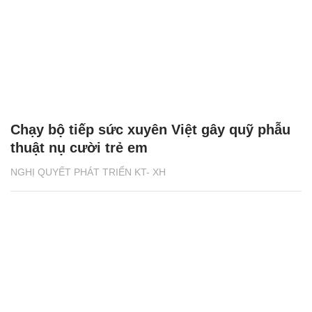
Chạy bộ tiếp sức xuyên Việt gây quỹ phẫu
thuật nụ cười trẻ em
NGHỊ QUYẾT PHÁT TRIỂN KT- XH