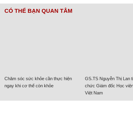
CÓ THỂ BẠN QUAN TÂM
Chăm sóc sức khỏe cần thực hiện
GS.TS Nguyễn Thị Lan ti
ngay khi cơ thể còn khỏe
chức Giám đốc Học viện
Việt Nam