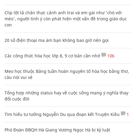
Clip lột tả chân thực cảnh anh trai và em gái như 'chó với
mèo', người tinh ý còn phát hiện một vấn đề trong giáo dục
con
20 số điện thoại ma ám bạn không bao giờ nên gọi
Các công thức hóa học lớp 8, 9 cơ bản cần nhớ
106
Mẹo học thuộc Bảng tuần hoàn nguyên tố hóa học bằng thơ,
câu nói vui vẻ
Tổng hợp những status hay về cuộc sống mang ý nghĩa thay
đổi cuộc đời
Tìm hiểu tư tưởng Nguyễn Du qua đoạn kết Truyện Kiều
1
Phó Đoàn ĐBQH Hà Giang Vương Ngọc Hà bị kỷ luật