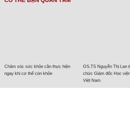
CÓ THỂ BẠN QUAN TÂM
Chăm sóc sức khỏe cần thực hiện
GS.TS Nguyễn Thị Lan ti
ngay khi cơ thể còn khỏe
chức Giám đốc Học viện
Việt Nam