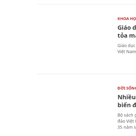
KHOA HỌ
Giáo 
tỏa m
Giáo dục
Việt Nam
ĐỜI SỐN
Nhiều
biển 
Bộ sách 
đảo Việt
35 năm s