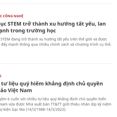
C CÔNG NGHỆ
dục STEM trở thành xu hướng tất yếu, lan
ạnh trong trường học
 STEM đang trở thành xu hướng tất yếu trên thế giới và được
 đẩy mạnh thông qua nhiều chính sách và chương trình cụ thể.
G
 tư liệu quý hiếm khẳng định chủ quyền
đảo Việt Nam
gồm 6 cuốn với nhiều tư liệu quý khẳng định chủ quyền biển
 Nam vừa được Nhà xuất bản TT&TT giới thiệu nhân dịp kỷ niệm
ự kiện Gạc Ma (14/3/1988-14/3/2023).