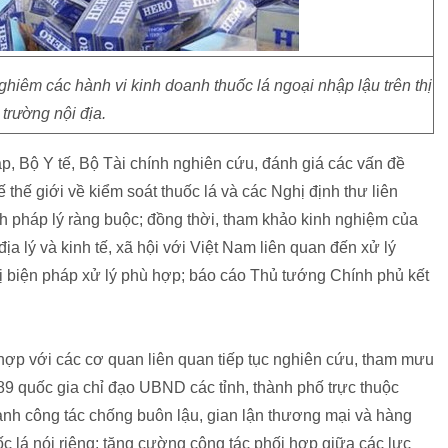
iêm các hành vi kinh doanh thuốc lá ngoại nhập lậu trên thị
trường nội địa.
p, Bộ Y tế, Bộ Tài chính nghiên cứu, đánh giá các vấn đề
hế giới về kiểm soát thuốc lá và các Nghị định thư liên
nh pháp lý ràng buộc; đồng thời, tham khảo kinh nghiệm của
a lý và kinh tế, xã hội với Việt Nam liên quan đến xử lý
ghị biện pháp xử lý phù hợp; báo cáo Thủ tướng Chính phủ kết
 hợp với các cơ quan liên quan tiếp tục nghiên cứu, tham mưu
 quốc gia chỉ đạo UBND các tỉnh, thành phố trực thuộc
nh công tác chống buôn lậu, gian lận thương mại và hàng
c lá nói riêng; tăng cường công tác phối hợp giữa các lực