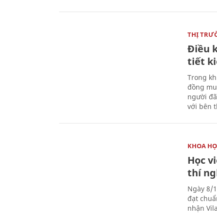
THỊ TRƯ
Điều k
tiết 
Trong kh
đồng mua
người đã
với bên 
KHOA HỌ
Học v
thí n
Ngày 8/1
đạt chuẩ
nhận Vila