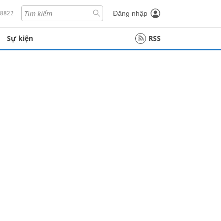
18822
Đăng nhập
Sự kiện
RSS