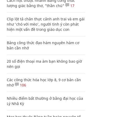
Cách học thuộc nhanh Bảng công thức
lượng giác bằng thơ, "thần chú"
17
Clip lột tả chân thực cảnh anh trai và em gái
như 'chó với mèo', người tinh ý còn phát
hiện một vấn đề trong giáo dục con
Bảng công thức đạo hàm nguyên hàm cơ
bản cần nhớ
20 số điện thoại ma ám bạn không bao giờ
nên gọi
Các công thức hóa học lớp 8, 9 cơ bản cần
nhớ
106
Nhiều điểm bất thường ở bằng đại học của
Lý Nhã Kỳ
Mẹo học thuộc Bảng tuần hoàn nguyên tố