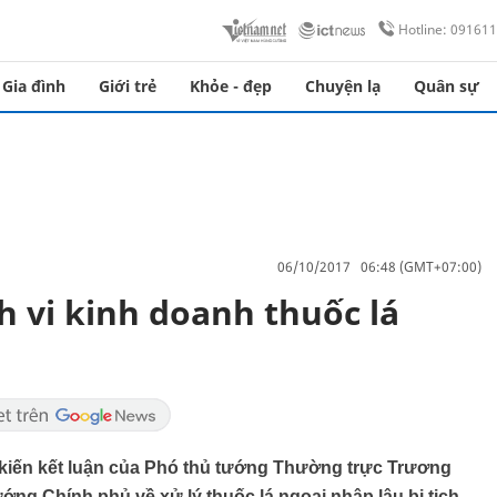
Hotline: 09161
Gia đình
Giới trẻ
Khỏe - đẹp
Chuyện lạ
Quân sự
06/10/2017 06:48 (GMT+07:00)
h vi kinh doanh thuốc lá
kiến kết luận của Phó thủ tướng Thường trực Trương
ớng Chính phủ về xử lý thuốc lá ngoại nhập lậu bị tịch