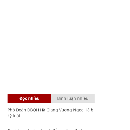
Đọc nhiều
Bình luận nhiều
Phó Đoàn ĐBQH Hà Giang Vương Ngọc Hà bị
kỷ luật