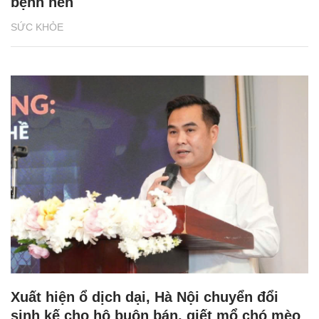
bệnh nền
SỨC KHỎE
Xuất hiện ổ dịch dại, Hà Nội chuyển đổi
sinh kế cho hộ buôn bán, giết mổ chó mèo