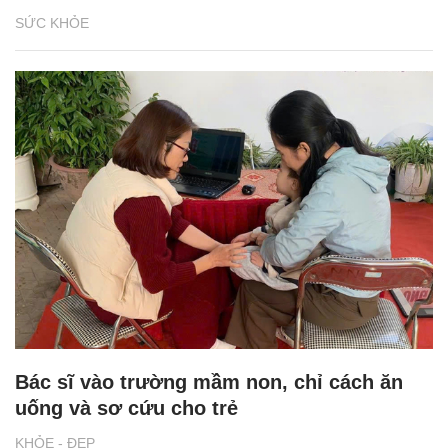
SỨC KHỎE
Bác sĩ vào trường mầm non, chỉ cách ăn
uống và sơ cứu cho trẻ
KHỎE - ĐẸP