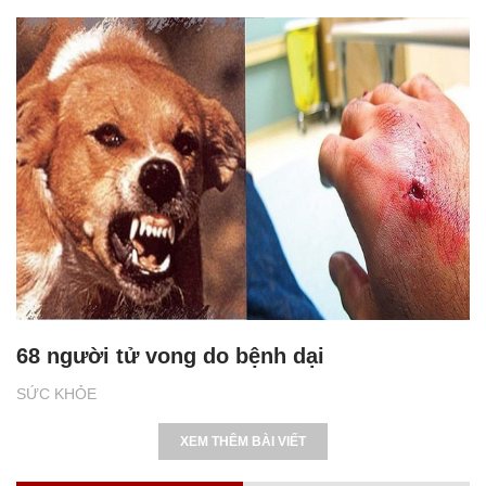
68 người tử vong do bệnh dại
SỨC KHỎE
XEM THÊM BÀI VIẾT