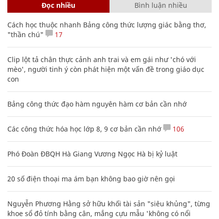
Đọc nhiều
Bình luận nhiều
Cách học thuộc nhanh Bảng công thức lượng giác bằng thơ,
"thần chú"
17
Clip lột tả chân thực cảnh anh trai và em gái như 'chó với
mèo', người tinh ý còn phát hiện một vấn đề trong giáo dục
con
Bảng công thức đạo hàm nguyên hàm cơ bản cần nhớ
Các công thức hóa học lớp 8, 9 cơ bản cần nhớ
106
Phó Đoàn ĐBQH Hà Giang Vương Ngọc Hà bị kỷ luật
20 số điện thoại ma ám bạn không bao giờ nên gọi
Nguyễn Phương Hằng sở hữu khối tài sản "siêu khủng", từng
khoe sổ đỏ tính bằng cân, mắng cựu mẫu 'không có nổi